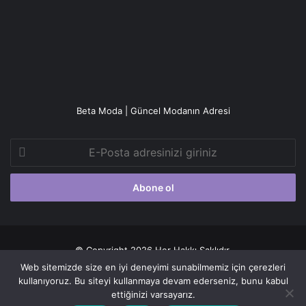
Beta Moda | Güncel Modanın Adresi
E-
Posta
adresinizi
giriniz
© Copyright 2026 Her Hakkı Saklıdır.
Web sitemizde size en iyi deneyimi sunabilmemiz için çerezleri
Gizlilik politikası
kullanıyoruz. Bu siteyi kullanmaya devam ederseniz, bunu kabul
ettiğinizi varsayarız.
Facebook
X
YouTube
Instagram