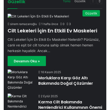
Güzellik
Önceki
Sonrak
Tümü
Güzellik
sayfa
sayfa
Güzellik
sinem ramazanoğlu
1 hafta önce
0
3
Cilt Lekeleri İçin En Etkili Ev Maskeleri
Cilt Lekeleri İçin En Etkili Ev Maskeleri Nelerdir? Pürüzsüz,
canlı ve eşit bir cilt tonuna sahip olmak hemen hemen
herkesin hayalidir. Ancak…
Devamını Oku »
16 Kasım 2025
Morluklara Karşı Göz Altı
Bakımında Doğal Çözümler
2 Eylül 2025
Karma Cilt Bakımında
Nemlendirici Kullanımının Önemi