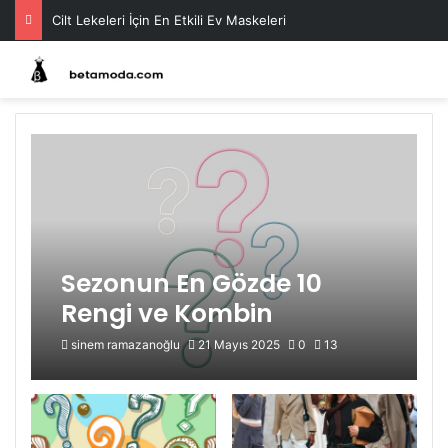
Cilt Lekeleri İçin En Etkili Ev Maskeleri
Sezonun En Gözde 10
Rengi ve Kombin
Önerileri
sinem ramazanoğlu
21 Mayıs 2025
0
13