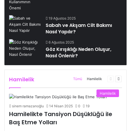
19 Ağustos 2025
Sabah ve Akşam Cilt Bakımı
Nasıl Yapılır?
6 Ağustos 2025
Göz Kırışıklığı Neden Oluşur,
Nasıl Önlenir?
Hamilelik
Önceki
Sonrak
Tümü
Hamilelik
sayfa
sayfa
Hamilelik
sinem ramazanoğlu
14 Nisan 2025
0
19
Hamilelikte Tansiyon Düşüklüğü ile
Baş Etme Yolları