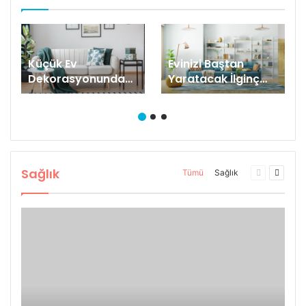
Küçük Ev
Evinizi Baştan
Dekorasyonunda
Yaratacak İlginç
En Çok Yapılan
Renk Tüyoları
Hatalar
Sağlık
Önceki
Sonrak
Tümü
Sağlık
sayfa
sayfa