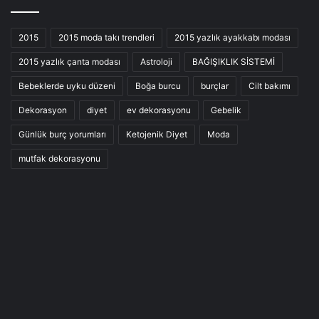
2015
2015 moda takı trendleri
2015 yazlık ayakkabı modası
2015 yazlık çanta modası
Astroloji
BAĞIŞIKLIK SİSTEMİ
Bebeklerde uyku düzeni
Boğa burcu
burçlar
Cilt bakımı
Dekorasyon
diyet
ev dekorasyonu
Gebelik
Günlük burç yorumları
Ketojenik Diyet
Moda
mutfak dekorasyonu