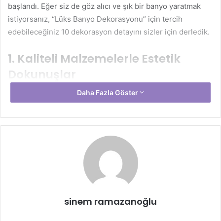
başlandı. Eğer siz de göz alıcı ve şık bir banyo yaratmak
istiyorsanız, “Lüks Banyo Dekorasyonu” için tercih
edebileceğiniz 10 dekorasyon detayını sizler için derledik.
1. Kaliteli Malzemelerle Estetik
Dokunuşlar
Daha Fazla Göster
Lüks banyo dekorasyonunun olmazsa olmazı kaliteli ve
dayanıklı malzemelerdir. Mermer tezgahlar, doğal taş
zeminler veya cam detaylar banyoya zarif bir görünüm
kazandırır. Özellikle granit ve mermer lavabolar, hem
kullanım ömrü hem de estetik açıdan banyoları bir üst
seviyeye taşır. Bu tarz malzemeler, banyoda sade ve aynı
zamanda şık bir atmosfer yaratır.
2. Aydınlatma ile Banyonuzu
sinem ramazanoğlu
Canlandırın