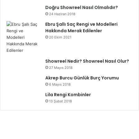
malzemeler, doğru aydınlatma ve şık aksesuarlar ile
Doğru Showreel Nasıl Olmalıdır?
banyonuza değer katabilirsiniz. Kendi tarzınızı yansıtan
24 Haziran 2018
detaylar ekleyerek, hem rahatlatıcı hem de göz dolduran
Ebru Şallı Saç Rengi ve Modelleri
Hakkında Merak Edilenler
bir banyo atmosferi oluşturabilirsiniz.
20 Ekim 2021
Lüks Banyo Dekorasyonu
Showreel Nedir? Showreel Nasıl Olur?
27 Mayıs 2018
Akrep Burcu Günlük Burç Yorumu
6 Mayıs 2018
Lila Rengi Kombinler
13 Şubat 2018