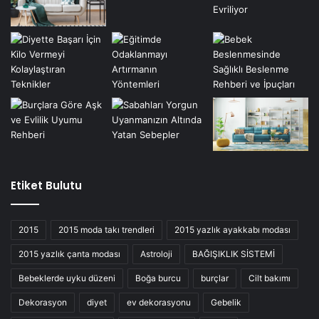
Etiket Bulutu
2015
2015 moda takı trendleri
2015 yazlık ayakkabı modası
2015 yazlık çanta modası
Astroloji
BAĞIŞIKLIK SİSTEMİ
Bebeklerde uyku düzeni
Boğa burcu
burçlar
Cilt bakımı
Dekorasyon
diyet
ev dekorasyonu
Gebelik