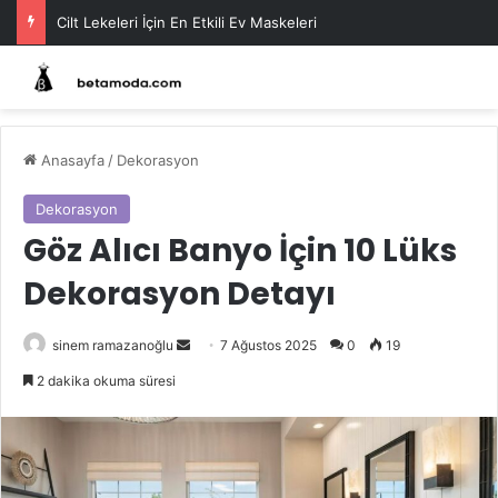
Cilt Lekeleri İçin En Etkili Ev Maskeleri
Anasayfa
/
Dekorasyon
Dekorasyon
Göz Alıcı Banyo İçin 10 Lüks
Dekorasyon Detayı
Bir
sinem ramazanoğlu
7 Ağustos 2025
0
19
e-
2 dakika okuma süresi
posta
göndermek