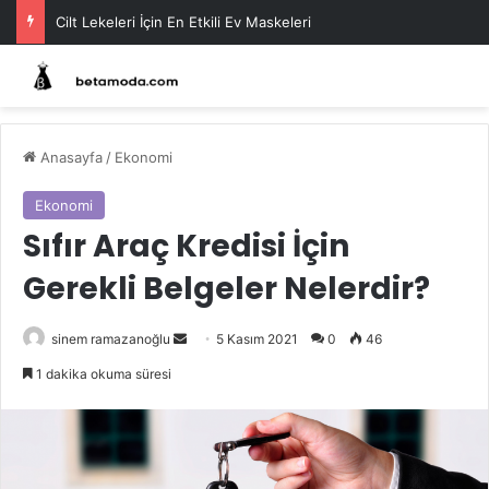
Cilt Lekeleri İçin En Etkili Ev Maskeleri
Anasayfa
/
Ekonomi
Ekonomi
Sıfır Araç Kredisi İçin
Gerekli Belgeler Nelerdir?
Bir
sinem ramazanoğlu
5 Kasım 2021
0
46
e-
1 dakika okuma süresi
posta
göndermek