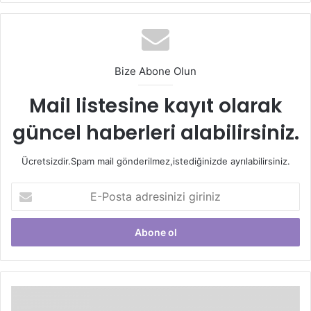
Nüfus cüzdanı,
Sürücü belgesi
Gelir durumunu gösteren belge
Noter satış sözleşmesidir.
Bize Abone Olun
Ticari araç için başvuru yapıyorsanız;
Mail listesine kayıt olarak
güncel haberleri alabilirsiniz.
Son üç yıla ait gelir tablosu,
Vergi levhası,
Ücretsizdir.Spam mail gönderilmez,istediğinizde ayrılabilirsiniz.
Ticaret Sicil Gazetesi,
E-
İmza sirküleri gerekir.
Posta
adresinizi
İstenen belgeler bankalar tarafından değişmektedir. Ayrıca
giriniz
bazı bankalar araç kredisi için kefil talep edebilir.
İkinci El Araçlara Kredi Çıkar mı?
İpek
Şal