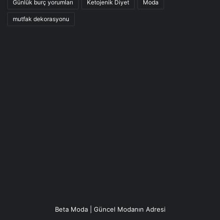
Günlük burç yorumları
Ketojenik Diyet
Moda
mutfak dekorasyonu
Beta Moda | Güncel Modanın Adresi