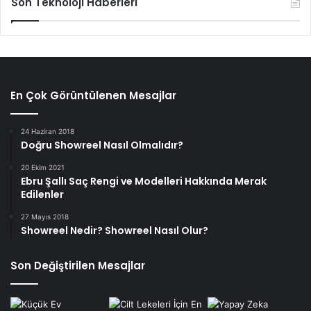
Son Teknoloji Haberleri
En Çok Görüntülenen Mesajlar
24 Haziran 2018
Doğru Showreel Nasıl Olmalıdır?
20 Ekim 2021
Ebru Şallı Saç Rengi ve Modelleri Hakkında Merak
Edilenler
27 Mayıs 2018
Showreel Nedir? Showreel Nasıl Olur?
Son Değiştirilen Mesajlar