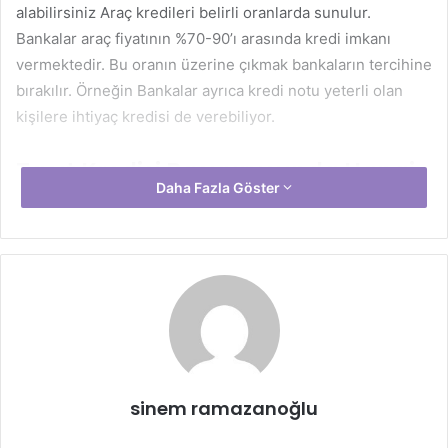
alabilirsiniz Araç kredileri belirli oranlarda sunulur.
Bankalar araç fiyatının %70-90’ı arasında kredi imkanı
vermektedir. Bu oranın üzerine çıkmak bankaların tercihine
bırakılır. Örneğin Bankalar ayrıca kredi notu yeterli olan
kişilere ihtiyaç kredisi de verebiliyor.
Taşıt Kredisi Başvurusunda Hangi
Daha Fazla Göster
Belgeler Aranır?
Otomobil kredisi kullanabilmek için;
18 yaşından büyük olmak,
Banka risk ve istihbarat sorgulamasından geçmek
gerekir.
Taşıt kredisi almak için gereken belgeler şu şekildedir;
sinem ramazanoğlu