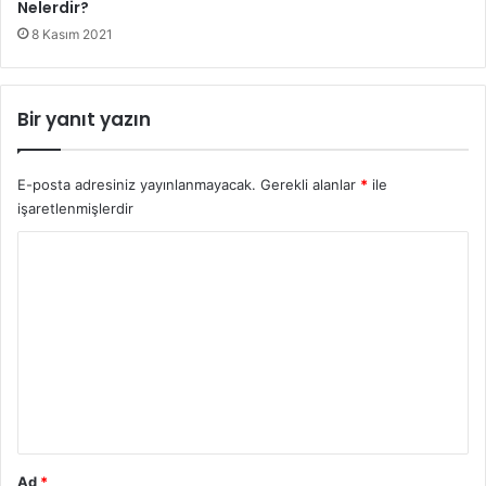
Nelerdir?
8 Kasım 2021
Bir yanıt yazın
E-posta adresiniz yayınlanmayacak.
Gerekli alanlar
*
ile
işaretlenmişlerdir
Y
o
r
u
m
*
Ad
*