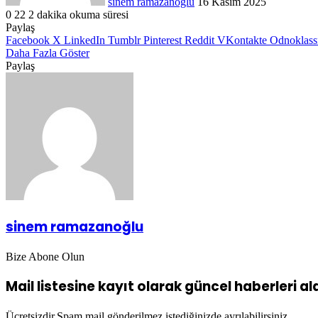
sinem ramazanoğlu
16 Kasım 2025
0
22
2 dakika okuma süresi
Paylaş
Facebook
X
LinkedIn
Tumblr
Pinterest
Reddit
VKontakte
Odnoklass
Daha Fazla Göster
Paylaş
Facebook
X
LinkedIn
Tumblr
Pinterest
Reddit
VKontakte
Odnoklassniki
Pocket
WhatsApp
Telegram
Viber
E-
Yazdır
Posta
ile
paylaş
sinem ramazanoğlu
Bize Abone Olun
Mail listesine kayıt olarak güncel haberleri alab
Ücretsizdir.Spam mail gönderilmez,istediğinizde ayrılabilirsiniz.