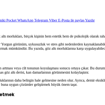
niki
Pocket
WhatsApp
Telegram
Viber
E-Posta ile paylaş
Yazdır
 morlukları, birçok kişinin hem estetik hem de psikolojik olarak rahat
?
Yorgun görünüm, uykusuzluk ve stres gibi nedenlerden kaynaklanabilen
dırmak mümkündür. Bu yazıda, göz altı morluklarına karşı uygulayabilece
nün artması veya cilt tonunun koyulaşması sonucu ortaya çıkar. Bu durum
as göz altı derisi, kan damarlarının görünmesini kolaylaştırır.
uklarının daha belirgin hale gelmesine neden olur. Ayrıca, demir eksikliğ
ve buna uygun çözümler geliştirmek büyük önem taşır.
fletmek