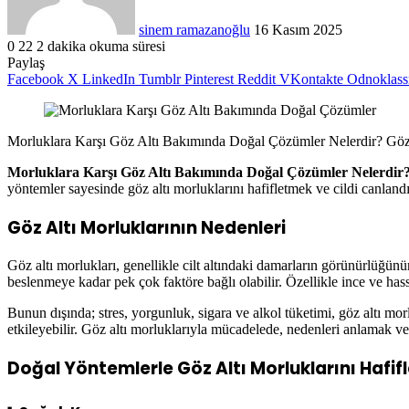
sinem ramazanoğlu
16 Kasım 2025
0
22
2 dakika okuma süresi
Paylaş
Facebook
X
LinkedIn
Tumblr
Pinterest
Reddit
VKontakte
Odnoklass
Morluklara Karşı Göz Altı Bakımında Doğal Çözümler Nelerdir? Göz altı
Morluklara Karşı Göz Altı Bakımında Doğal Çözümler Nelerdir
yöntemler sayesinde göz altı morluklarını hafifletmek ve cildi canlan
Göz Altı Morluklarının Nedenleri
Göz altı morlukları, genellikle cilt altındaki damarların görünürlüğü
beslenmeye kadar pek çok faktöre bağlı olabilir. Özellikle ince ve hass
Bunun dışında; stres, yorgunluk, sigara ve alkol tüketimi, göz altı morl
etkileyebilir. Göz altı morluklarıyla mücadelede, nedenleri anlamak 
Doğal Yöntemlerle Göz Altı Morluklarını Hafi