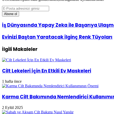
E-
Posta
adresinizi
giriniz
İş
İş Dünyasında Yapay Zeka ile Başarıya Ulaş
Dünyasında
Yapay
Evinizi
Evinizi Baştan Yaratacak İlginç Renk Tüyoları
Zeka
Baştan
ile
Yaratacak
Başarıya
İlgili Makaleler
İlginç
Ulaşmak
Renk
Tüyoları
Cilt Lekeleri İçin En Etkili Ev Maskeleri
1 hafta önce
Karma Cilt Bakımında Nemlendirici Kullanımı
2 Eylül 2025