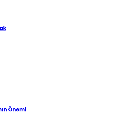
mak
nın Önemi