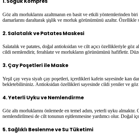
1. Soğuk Kompres
Göz altı morluklarını azaltmanın en basit ve etkili yöntemlerinden bi
damarlarını daraltarak şişlik ve morluk görünümünü azaltır. Özellikle s
2. Salatalık ve Patates Maskesi
Salatalık ve patates, doğal antioksidan ve cilt açıcı özellikleriyle göz 
cildi nemlendirir, ferahlatır ve morlukların görünümünü hafifletir. Düz
3. Çay Poşetleri ile Maske
Yeşil çay veya siyah çay poşetleri, içerdikleri kafein sayesinde kan da
bekletebilirsiniz. Antioksidan özellikleri sayesinde cildi yeniler ve gö
4. Yeterli Uyku ve Nemlendirme
Göz altı morluklarını önlemede en temel adım, yeterli uyku almaktır. O
nemlendirilmesi de cilt tonunun eşitlenmesine yardımcı olur. Doğal içer
5. Sağlıklı Beslenme ve Su Tüketimi