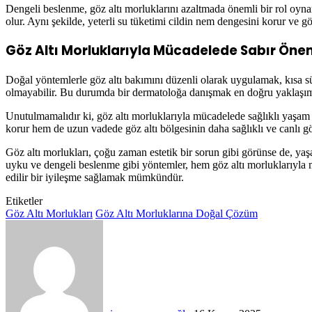
Dengeli beslenme, göz altı morluklarını azaltmada önemli bir rol oynar
olur. Aynı şekilde, yeterli su tüketimi cildin nem dengesini korur ve gö
Göz Altı Morluklarıyla Mücadelede Sabır Önem
Doğal yöntemlerle göz altı bakımını düzenli olarak uygulamak, kısa s
olmayabilir. Bu durumda bir dermatoloğa danışmak en doğru yaklaşım 
Unutulmamalıdır ki, göz altı morluklarıyla mücadelede sağlıklı yaşam 
korur hem de uzun vadede göz altı bölgesinin daha sağlıklı ve canlı g
Göz altı morlukları, çoğu zaman estetik bir sorun gibi görünse de, yaşa
uyku ve dengeli beslenme gibi yöntemler, hem göz altı morluklarıyla m
edilir bir iyileşme sağlamak mümkündür.
Etiketler
Göz Altı Morlukları
Göz Altı Morluklarına Doğal Çözüm
Bir
e-
posta
göndermek