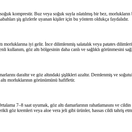
ri soğuk komprestir. Buz veya soğuk suyla ıslatılmış bir bez, morluklar
abahları şiş gözlerle uyanan kişiler için bu yöntem oldukça faydalıdır.
altı morluklarına iyi gelir. İnce dilimlenmiş salatalık veya patates dilim
enli kullanım, göz altı bölgesinin daha canlı ve sağlıklı görünmesini sağl
marlarını daraltır ve göz altındaki şişlikleri azaltır. Demlenmiş ve soğ
z altı morluklarının görünümünü hafifletir.
rtalama 7–8 saat uyumak, göz altı damarlarının rahatlamasını ve cildin 
ikli göz kremleri veya aloe vera jeli gibi ürünler, hassas cildi tahriş 