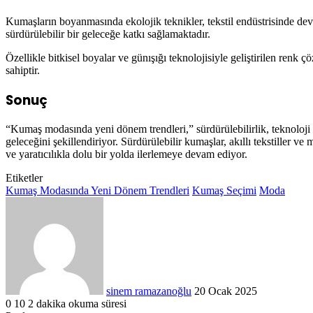
Kumaşların boyanmasında ekolojik teknikler, tekstil endüstrisinde dev
sürdürülebilir bir geleceğe katkı sağlamaktadır.
Özellikle bitkisel boyalar ve günışığı teknolojisiyle geliştirilen ren
sahiptir.
Sonuç
“Kumaş modasında yeni dönem trendleri,” sürdürülebilirlik, teknoloji ve t
geleceğini şekillendiriyor. Sürdürülebilir kumaşlar, akıllı tekstiller 
ve yaratıcılıkla dolu bir yolda ilerlemeye devam ediyor.
Etiketler
Kumaş Modasında Yeni Dönem Trendleri
Kumaş Seçimi
Moda
Bir
e-
posta
göndermek
sinem ramazanoğlu
20 Ocak 2025
0
10
2 dakika okuma süresi