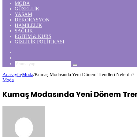
MODA
GÜZELLIK
YAŞAM
DEKORASYON
HAMILELIK
SAĞLIK
EĞITIM & KURS
GIZLILIK POLITIKASI
Rastgele
Makale
Kenar
Bölmesi
Arama
yap
Anasayfa
/
Moda
/
Kumaş Modasında Yeni Dönem Trendleri Nelerdir?
...
Moda
Kumaş Modasında Yeni Dönem Trend
Bir
e-
posta
göndermek