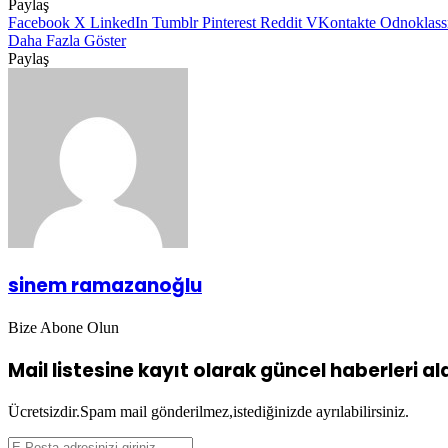
Paylaş
Facebook
X
LinkedIn
Tumblr
Pinterest
Reddit
VKontakte
Odnoklass
Daha Fazla Göster
Paylaş
Facebook
X
LinkedIn
Tumblr
Pinterest
Reddit
VKontakte
Odnoklassniki
Pocket
WhatsApp
Telegram
Viber
E-
Yazdır
Posta
ile
paylaş
sinem ramazanoğlu
Bize Abone Olun
Mail listesine kayıt olarak güncel haberleri alab
Ücretsizdir.Spam mail gönderilmez,istediğinizde ayrılabilirsiniz.
E-