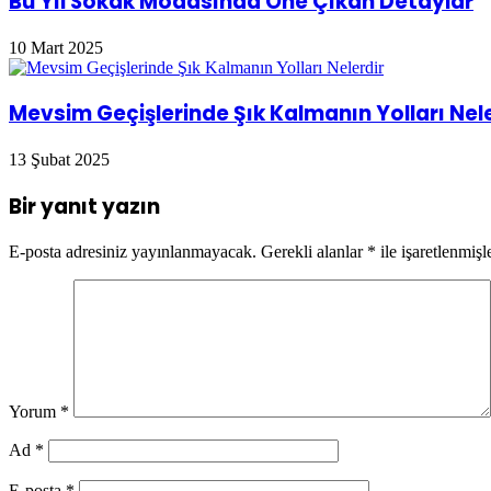
Bu Yıl Sokak Modasında Öne Çıkan Detaylar
10 Mart 2025
Mevsim Geçişlerinde Şık Kalmanın Yolları Nel
13 Şubat 2025
Bir yanıt yazın
E-posta adresiniz yayınlanmayacak.
Gerekli alanlar
*
ile işaretlenmişl
Yorum
*
Ad
*
E-posta
*