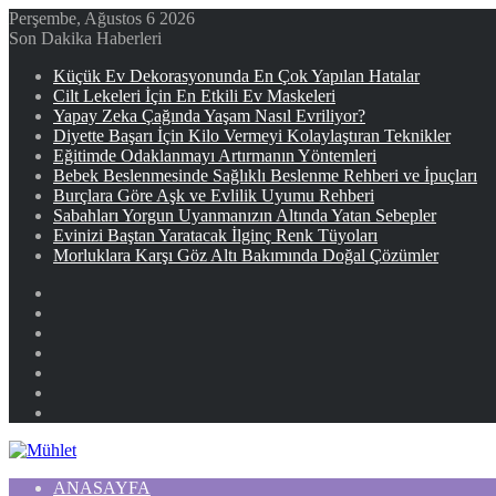
Perşembe, Ağustos 6 2026
Son Dakika Haberleri
Küçük Ev Dekorasyonunda En Çok Yapılan Hatalar
Cilt Lekeleri İçin En Etkili Ev Maskeleri
Yapay Zeka Çağında Yaşam Nasıl Evriliyor?
Diyette Başarı İçin Kilo Vermeyi Kolaylaştıran Teknikler
Eğitimde Odaklanmayı Artırmanın Yöntemleri
Bebek Beslenmesinde Sağlıklı Beslenme Rehberi ve İpuçları
Burçlara Göre Aşk ve Evlilik Uyumu Rehberi
Sabahları Yorgun Uyanmanızın Altında Yatan Sebepler
Evinizi Baştan Yaratacak İlginç Renk Tüyoları
Morluklara Karşı Göz Altı Bakımında Doğal Çözümler
Facebook
X
YouTube
Instagram
Kayıt
Ol
Rastgele
Makale
Kenar
Bölmesi
ANASAYFA