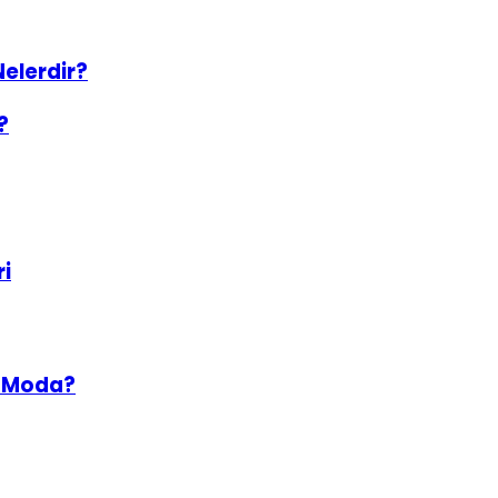
Nelerdir?
?
i
r Moda?