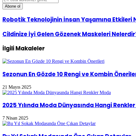
Posta
adresinizi
giriniz
Robotik
Robotik Teknolojinin İnsan Yaşamına Etkileri 
Teknolojinin
İnsan
Cildinize
Cildinize İyi Gelen Gözenek Maskeleri Nelerdir
Yaşamına
İyi
Etkileri
Gelen
Nelerdir?
İlgili Makaleler
Gözenek
Maskeleri
Nelerdir?
Sezonun En Gözde 10 Rengi ve Kombin Öneriler
21 Mayıs 2025
2025 Yılında Moda Dünyasında Hangi Renkle
7 Nisan 2025