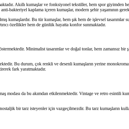
adır. Akıllı kumaşlar ve fonksiyonel tekstiller, hem spor giyimden hem
ya anti-bakteriyel kaplama içeren kumaşlar, modern şehir yaşamının gerek
tılmış kumaşlardır. Bu tür kumaşlar, hem şık hem de işlevsel tasarımlar
rtırıcı özellikler hem de günlük hayatta konfor sunmaktadır.
rmektedir. Minimalist tasarımlar ve doğal tonlar, hem zamansız bir şık
mektedir. Bu durum, çok renkli ve desenli kumaşların yerine monokromat
tirerek fark yaratmaktadır.
ş modası da bu akımdan etkilenmektedir. Vintage ve retro esintili kuma
staljik bir tarz isteyenler için vazgeçilmezdir. Bu tarz kumaşların kull