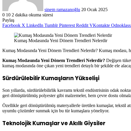
sinem ramazanoğlu
20 Ocak 2025
0
10
2 dakika okuma süresi
Paylaş
Facebook
X
LinkedIn
Tumblr
Pinterest
Reddit
VKontakte
Odnoklass
Kumaş Modasında Yeni Dönem Trendleri Nelerdir
Kumaş Modasında Yeni Dönem Trendleri Nelerdir? Kumaş modası, her se
Kumaş Modasında Yeni Dönem Trendleri Nelerdir?
Değişen tüketi
kumaş modasında öne çıkan yeni trendleri detaylı bir şekilde ele alaca
Sürdürülebilir Kumaşların Yükselişi
Son yıllarda, sürdürülebilirlik kavramı tekstil endüstrisinin odak no
geri dönüştürülmüş polyester gibi malzemeler, hem çevre dostu olmalar
Özellikle geri dönüştürülmüş materyallerle üretilen kumaşlar, tekstil 
uyumlu çözümler sunmak için bu tür kumaşlara yöneliyor.
Teknolojik Kumaşlar ve Akıllı Giysiler