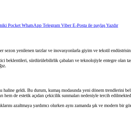
niki
Pocket
WhatsApp
Telegram
Viber
E-Posta ile paylaş
Yazdır
zon yenilenen tarzlar ve inovasyonlarla giyim ve tekstil endüstrisini
ci beklentileri, sürdürülebilirlik çabaları ve teknolojiyle entegre olan 
ğız.
ktası haline geldi. Bu durum, kumaş modasında yeni dönem trendlerini be
ı hem de estetik açıdan çekicilik sunmaları nedeniyle tercih edilmekted
atıklarını azaltmaya yardımcı olurken aynı zamanda şık ve modern bir gör