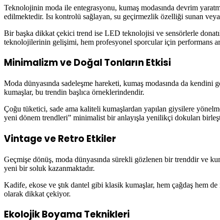
Teknolojinin moda ile entegrasyonu, kumaş modasında devrim yaratmakt
edilmektedir. Isı kontrolü sağlayan, su geçirmezlik özelliği sunan ve
Bir başka dikkat çekici trend ise LED teknolojisi ve sensörlerle dona
teknolojilerinin gelişimi, hem profesyonel sporcular için performans a
Minimalizm ve Doğal Tonların Etkisi
Moda dünyasında sadeleşme hareketi, kumaş modasında da kendini göste
kumaşlar, bu trendin başlıca örneklerindendir.
Çoğu tüketici, sade ama kaliteli kumaşlardan yapılan giysilere yönel
yeni dönem trendleri” minimalist bir anlayışla yenilikçi dokuları birleş
Vintage ve Retro Etkiler
Geçmişe dönüş, moda dünyasında sürekli gözlenen bir trenddir ve kuma
yeni bir soluk kazanmaktadır.
Kadife, ekose ve ştık dantel gibi klasik kumaşlar, hem çağdaş hem de no
olarak dikkat çekiyor.
Ekolojik Boyama Teknikleri