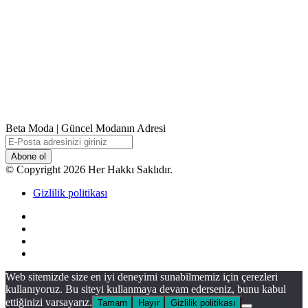
Beta Moda | Güncel Modanın Adresi
E-
Posta
adresinizi
© Copyright 2026 Her Hakkı Saklıdır.
giriniz
Gizlilik politikası
Facebook
X
YouTube
Instagram
Facebook
X
WhatsApp
Telegram
Viber
Başa
Web sitemizde size en iyi deneyimi sunabilmemiz için çerezleri
dön
kullanıyoruz. Bu siteyi kullanmaya devam ederseniz, bunu kabul
tuşu
ettiğinizi varsayarız.
Tamam
Hayır
Gizlilik politikası