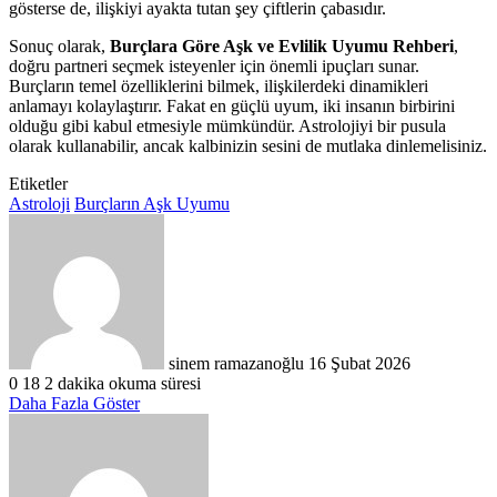
gösterse de, ilişkiyi ayakta tutan şey çiftlerin çabasıdır.
Sonuç olarak,
Burçlara Göre Aşk ve Evlilik Uyumu Rehberi
,
doğru partneri seçmek isteyenler için önemli ipuçları sunar.
Burçların temel özelliklerini bilmek, ilişkilerdeki dinamikleri
anlamayı kolaylaştırır. Fakat en güçlü uyum, iki insanın birbirini
olduğu gibi kabul etmesiyle mümkündür. Astrolojiyi bir pusula
olarak kullanabilir, ancak kalbinizin sesini de mutlaka dinlemelisiniz.
Etiketler
Astroloji
Burçların Aşk Uyumu
Bir
e-
posta
göndermek
sinem ramazanoğlu
16 Şubat 2026
0
18
2 dakika okuma süresi
Daha Fazla Göster