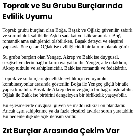
Toprak ve Su Grubu Burçlarında
Evlilik Uyumu
Toprak grubu burçları olan
Boğa
,
Başak
ve
Oğlak
; güvenilir, sabırlı
ve sorumluluk sahibidir. Aşkta sadakat ve istikrar ararlar. Boğa
romantik ama sahiplenici olabilirken, Başak detaycı ve eleştirel
yapısıyla öne çıkar. Oğlak ise evliliği ciddi bir kurum olarak görür.
Su grubu burçları olan
Yengeç
,
Akrep
ve
Balık
ise duygusal,
sezgisel ve derin bağlar kurmaya yatkındır. Yengeç aile odaklıdır,
Akrep tutkulu ve sahiplenicidir, Balık ise romantik ve fedakârdır.
Toprak ve su burçları genellikle evlilik için en uyumlu
kombinasyonlar arasında gösterilir. Boğa ile Yengeç güçlü bir aile
yapısı kurabilir. Başak ile Akrep derin ve güçlü bir bağ oluşturabilir.
Oğlak ile Balık ise birbirini dengeleyen bir birliktelik yaşayabilir.
Bu eşleşmelerde duygusal güven ve maddi istikrar ön plandadır.
Ancak aşırı sahiplenme ya da fazla eleştirel tavırlar sorun yaratabilir.
Bu nedenle ilişkide açık iletişim şarttır.
Zıt Burçlar Arasında Çekim Var