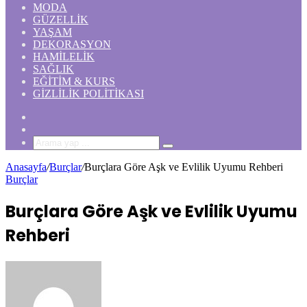
MODA
GÜZELLIK
YAŞAM
DEKORASYON
HAMILELIK
SAĞLIK
EĞITIM & KURS
GIZLILIK POLITIKASI
Rastgele
Makale
Kenar
Bölmesi
Arama
yap
Anasayfa
/
Burçlar
/
Burçlara Göre Aşk ve Evlilik Uyumu Rehberi
...
Burçlar
Burçlara Göre Aşk ve Evlilik Uyumu
Rehberi
Bir
e-
posta
göndermek