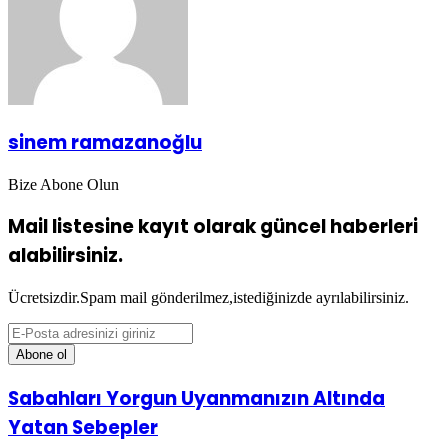
sinem ramazanoğlu
Bize Abone Olun
Mail listesine kayıt olarak güncel haberleri
alabilirsiniz.
Ücretsizdir.Spam mail gönderilmez,istediğinizde ayrılabilirsiniz.
E-
Posta
adresinizi
giriniz
Sabahları
Sabahları Yorgun Uyanmanızın Altında
Yorgun
Yatan Sebepler
Uyanmanızın
Altında