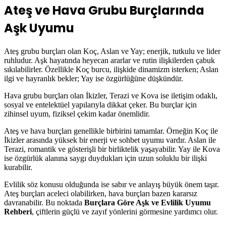
Ateş ve Hava Grubu Burçlarında
Aşk Uyumu
Ateş grubu burçları olan
Koç
,
Aslan
ve
Yay
; enerjik, tutkulu ve lider
ruhludur. Aşk hayatında heyecan ararlar ve rutin ilişkilerden çabuk
sıkılabilirler. Özellikle Koç burcu, ilişkide dinamizm isterken; Aslan
ilgi ve hayranlık bekler; Yay ise özgürlüğüne düşkündür.
Hava grubu burçları olan
İkizler
,
Terazi
ve
Kova
ise iletişim odaklı,
sosyal ve entelektüel yapılarıyla dikkat çeker. Bu burçlar için
zihinsel uyum, fiziksel çekim kadar önemlidir.
Ateş ve hava burçları genellikle birbirini tamamlar. Örneğin Koç ile
İkizler arasında yüksek bir enerji ve sohbet uyumu vardır. Aslan ile
Terazi, romantik ve gösterişli bir birliktelik yaşayabilir. Yay ile Kova
ise özgürlük alanına saygı duydukları için uzun soluklu bir ilişki
kurabilir.
Evlilik söz konusu olduğunda ise sabır ve anlayış büyük önem taşır.
Ateş burçları aceleci olabilirken, hava burçları bazen kararsız
davranabilir. Bu noktada
Burçlara Göre Aşk ve Evlilik Uyumu
Rehberi
, çiftlerin güçlü ve zayıf yönlerini görmesine yardımcı olur.