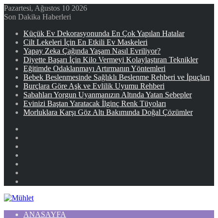
Pazartesi, Ağustos 10 2026
Son Dakika Haberleri
Küçük Ev Dekorasyonunda En Çok Yapılan Hatalar
Cilt Lekeleri İçin En Etkili Ev Maskeleri
Yapay Zeka Çağında Yaşam Nasıl Evriliyor?
Diyette Başarı İçin Kilo Vermeyi Kolaylaştıran Teknikler
Eğitimde Odaklanmayı Artırmanın Yöntemleri
Bebek Beslenmesinde Sağlıklı Beslenme Rehberi ve İpuçları
Burçlara Göre Aşk ve Evlilik Uyumu Rehberi
Sabahları Yorgun Uyanmanızın Altında Yatan Sebepler
Evinizi Baştan Yaratacak İlginç Renk Tüyoları
Morluklara Karşı Göz Altı Bakımında Doğal Çözümler
Facebook
X
YouTube
Instagram
Kayıt
Ol
Rastgele
Makale
Kenar
Bölmesi
ANASAYFA