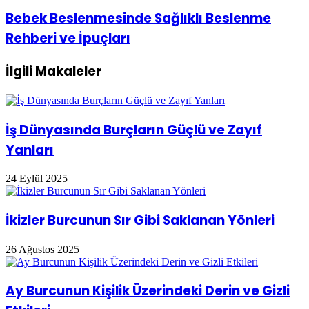
Yatan
Bebek
Bebek Beslenmesinde Sağlıklı Beslenme
Sebepler
Beslenmesinde
Rehberi ve İpuçları
Sağlıklı
Beslenme
Rehberi
İlgili Makaleler
ve
İpuçları
İş Dünyasında Burçların Güçlü ve Zayıf
Yanları
24 Eylül 2025
İkizler Burcunun Sır Gibi Saklanan Yönleri
26 Ağustos 2025
Ay Burcunun Kişilik Üzerindeki Derin ve Gizli