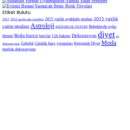
Etiket Bulutu
2015 yazlık
2015 yazlık ayakkabı modası
2015
2015 moda takı trendleri
Astroloji
çanta modası
Bebeklerde uyku
BAĞIŞIKLIK SİSTEMİ
diyet
Boğa burcu
Dekorasyon
düzeni
burçlar
Cilt bakımı
ev
Moda
Gebelik
Günlük burç yorumları
Ketojenik Diyet
dekorasyonu
mutfak dekorasyonu