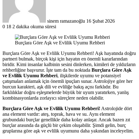
sinem ramazanoğlu
16 Şubat 2026
0
18
2 dakika okuma süresi
Burçlara Göre Aşk ve Evlilik Uyumu Rehberi
Burçlara Göre Aşk ve Evlilik Uyumu Rehberi! Aşk hayatında doğru
partneri bulmak, birçok kişi için hayatın en önemli kararlarından
biridir. Kimi insanlar kalbinin sesini dinlerken, kimileri de yıldızların
rehberliğine başvurur. İşte tam da bu noktada
Burçlara Göre Aşk
ve Evlilik Uyumu Rehberi
, ilişkilerde uyumu ve potansiyel
çatışmaları anlamak için önemli ipuçları sunar. Astrolojiye göre her
burcun karakteri, aşk dili ve evliliğe bakış açısı farklıdır. Bu
farklılıklar doğru eşleşmelerde büyük bir uyum yaratırken, yanlış
kombinasyonlarda zorlayıcı süreçlere neden olabilir.
Burçlara Göre Aşk ve Evlilik Uyumu Rehberi!
Astrolojide dört
ana element vardır: ateş, toprak, hava ve su. Aynı element
grubundaki burçlar genellikle daha kolay anlaşır. Ancak bazen zıt
burçlar arasında da güçlü bir çekim oluşabilir. Şimdi gelin, burç
gruplarına göre aşk ve evlilik uyumunu daha yakından inceleyelim.