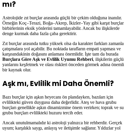
mı?
Astrolojide zıt burçlar arasında güçlü bir çekim olduğuna inanılır.
Örneğin Koç–Terazi, Boğa–Akrep, İkizler–Yay gibi karşıt burçlar
birbirlerinin eksik yönlerini tamamlayabilir. Ancak bu ilişkilerde
denge kurmak daha fazla çaba gerektirir.
Zıt burçlar arasında tutku yüksek olsa da karakter farkları zamanla
çatışmalara yol açabilir. Bu noktada tarafların empati yapması ve
karşısındakinin doğasını anlaması önemlidir. İşte tam da burada
Burçlara Göre Aşk ve Evlilik Uyumu Rehberi
, ilişkilerin güçlü
yanlarını keşfetmek ve olası riskleri önceden görmek adına önemli
bir kaynak olur.
Aşk mı, Evlilik mi Daha Önemli?
Bazı burçlar için aşkın heyecanı ön plandayken, bazıları için
evlilikteki güven duygusu daha değerlidir. Ateş ve hava grubu
burçları genellikle aşkın dinamizmine önem verirken; toprak ve su
grubu burçları evlilikteki huzuru tercih eder.
Ancak unutulmamalıdır ki astroloji yalnızca bir rehberdir. Gerçek
uyum; karşılıklı saygı, anlayış ve iletişimle sağlanır. Yıldızlar yol