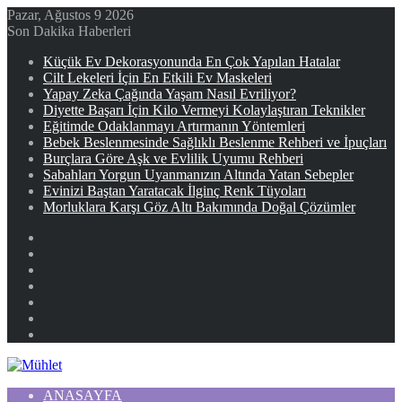
Pazar, Ağustos 9 2026
Son Dakika Haberleri
Küçük Ev Dekorasyonunda En Çok Yapılan Hatalar
Cilt Lekeleri İçin En Etkili Ev Maskeleri
Yapay Zeka Çağında Yaşam Nasıl Evriliyor?
Diyette Başarı İçin Kilo Vermeyi Kolaylaştıran Teknikler
Eğitimde Odaklanmayı Artırmanın Yöntemleri
Bebek Beslenmesinde Sağlıklı Beslenme Rehberi ve İpuçları
Burçlara Göre Aşk ve Evlilik Uyumu Rehberi
Sabahları Yorgun Uyanmanızın Altında Yatan Sebepler
Evinizi Baştan Yaratacak İlginç Renk Tüyoları
Morluklara Karşı Göz Altı Bakımında Doğal Çözümler
Facebook
X
YouTube
Instagram
Kayıt
Ol
Rastgele
Makale
Kenar
Bölmesi
ANASAYFA