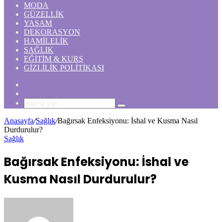
MODA
GÜZELLIK
YAŞAM
DEKORASYON
HAMILELIK
SAĞLIK
EĞITIM & KURS
GIZLILIK POLITIKASI
Rastgele
Makale
Kenar
Bölmesi
Arama
yap
Anasayfa
/
Sağlık
/
Bağırsak Enfeksiyonu: İshal ve Kusma Nasıl
...
Durdurulur?
Sağlık
Bağırsak Enfeksiyonu: İshal ve
Kusma Nasıl Durdurulur?
Bir
e-
posta