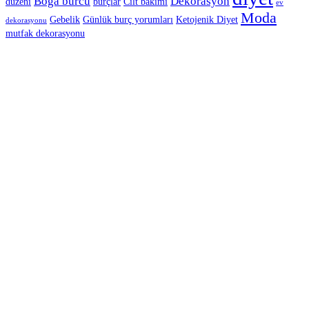
Boğa burcu
Dekorasyon
düzeni
burçlar
Cilt bakımı
ev
Moda
Gebelik
Günlük burç yorumları
Ketojenik Diyet
dekorasyonu
mutfak dekorasyonu