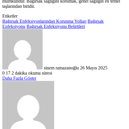
mümkündür. Bağırsak sağlığını korumak, genel sağlığın en temel
taşlarından biridir.
Etiketler
Bağırsak Enfeksiyonlarından Korunma Yolları
Bağırsak
Enfeksiyonu
Bağırsak Enfeksiyonu Belirtileri
Bir
e-
posta
göndermek
sinem ramazanoğlu
26 Mayıs 2025
0
17
2 dakika okuma süresi
Daha Fazla Göster