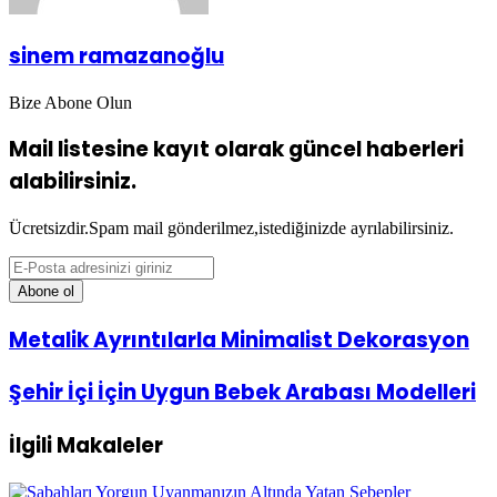
sinem ramazanoğlu
Bize Abone Olun
Mail listesine kayıt olarak güncel haberleri
alabilirsiniz.
Ücretsizdir.Spam mail gönderilmez,istediğinizde ayrılabilirsiniz.
E-
Posta
adresinizi
giriniz
Metalik
Metalik Ayrıntılarla Minimalist Dekorasyon
Ayrıntılarla
Minimalist
Şehir
Şehir İçi İçin Uygun Bebek Arabası Modelleri
Dekorasyon
İçi
İçin
İlgili Makaleler
Uygun
Bebek
Arabası