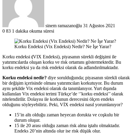
göndermek
sinem ramazanoğlu
31 Ağustos 2021
0
83
1 dakika okuma süresi
Korku Endeksi (Vix Endeksi) Nedir? Ne İşe Yarar?
Korku endeksi
(
VIX Endeksi), piyasanın sürekli değişimi ile
yatırımcılarda oluşan korku ve risk ortamını göstermektedir. Bu
korku endeksi ya da risk endeksi olarak da adlandırılmaktadır.
Korku endeksi nedir?
diye sorulduğunda; piyasanın sürekli olarak
bir değişim içerisinde olması yatırımcıları korkutuyor. Bu durum
aynı şekilde Vix endeksi olarak da tanımlanıyor. Yurt dışında
kullanılan Vix endeksi terimi Türkçe’de ‘’korku endeksi’’ olarak
nitelendirilir. Dolayısı ile korkunun derecesini ölçen endeks
olduğunu söyleyebiliriz. Peki, VİX endeksi nasıl yorumlanıyor?
15’in altı olduğu zaman heyecan dorukta ve coşkulu bir
durum oluşur.
15 ile 20 arası olduğu zaman risk alma iştahı olmaktadır.
Endeks 20’nin altında olur ise risk düşük olur.