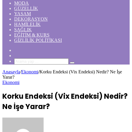
MODA
GÜZELLIK
YAŞAM
DEKORASYON
HAMILELIK
SAĞLIK
EĞITIM & KURS
GIZLILIK POLITIKASI
Rastgele
Makale
Kenar
Bölmesi
Arama
yap
Anasayfa
/
Ekonomi
/
Korku Endeksi (Vix Endeksi) Nedir? Ne İşe
...
Yarar?
Ekonomi
Korku Endeksi (Vix Endeksi) Nedir?
Ne İşe Yarar?
Bir
e-
posta