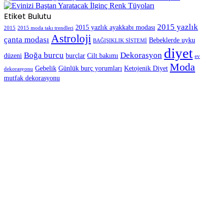
Etiket Bulutu
2015 yazlık
2015 yazlık ayakkabı modası
2015
2015 moda takı trendleri
Astroloji
çanta modası
Bebeklerde uyku
BAĞIŞIKLIK SİSTEMİ
diyet
Boğa burcu
Dekorasyon
düzeni
burçlar
Cilt bakımı
ev
Moda
Gebelik
Günlük burç yorumları
Ketojenik Diyet
dekorasyonu
mutfak dekorasyonu