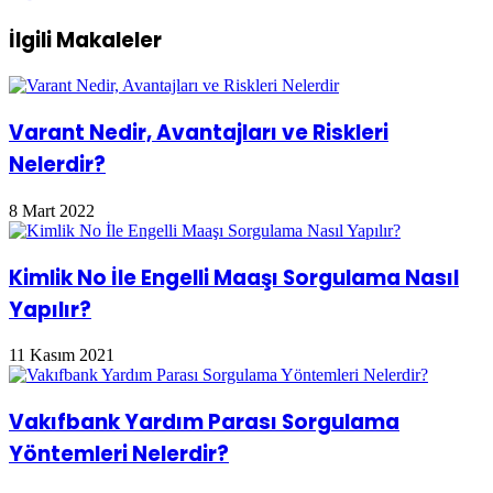
Bir
Neden
Yöntem
İlgili Makaleler
Olur?
Tedavisi
Var
Mı?
Varant Nedir, Avantajları ve Riskleri
Nelerdir?
8 Mart 2022
Kimlik No İle Engelli Maaşı Sorgulama Nasıl
Yapılır?
11 Kasım 2021
Vakıfbank Yardım Parası Sorgulama
Yöntemleri Nelerdir?