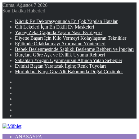
Cuma, Ağustos 7 2026
Son Dakika Haberleri
Küçük Ev Dekorasyonunda En Çok Yapılan Hatalar
Cilt Lekeleri İçin En Etkili Ev Maskeleri
Yapay Zeka Çağında Yaşam Nasıl Evriliyor?
Diyette Başarı İçin Kilo Vermeyi Kolaylaştıran Teknikler
Eğitimde Odaklanmayı Artırmanın Yöntemleri
Bebek Beslenmesinde Sağlıklı Beslenme Rehberi ve İpuçları
Burçlara Göre Aşk ve Evlilik Uyumu Rehberi
Sabahları Yorgun Uyanmanızın Altında Yatan Sebepler
Evinizi Baştan Yaratacak İlginç Renk Tüyoları
Morluklara Karşı Göz Altı Bakımında Doğal Çözümler
Facebook
X
YouTube
Instagram
Kayıt
Ol
Rastgele
Makale
Kenar
Bölmesi
ANASAYFA