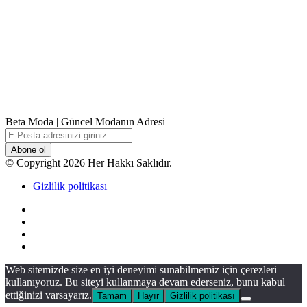
Beta Moda | Güncel Modanın Adresi
E-
Posta
adresinizi
© Copyright 2026 Her Hakkı Saklıdır.
giriniz
Gizlilik politikası
Facebook
X
YouTube
Instagram
Facebook
X
WhatsApp
Telegram
Viber
Başa
Web sitemizde size en iyi deneyimi sunabilmemiz için çerezleri
dön
kullanıyoruz. Bu siteyi kullanmaya devam ederseniz, bunu kabul
tuşu
ettiğinizi varsayarız.
Tamam
Hayır
Gizlilik politikası