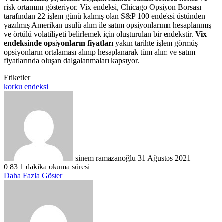
risk ortamını gösteriyor. Vix endeksi, Chicago Opsiyon Borsası
tarafından 22 işlem günü kalmış olan S&P 100 endeksi üstünden
yazılmış Amerikan usulü alım ile satım opsiyonlarının hesaplanmış
ve örtülü volatiliyeti belirlemek için oluşturulan bir endekstir.
Vix
endeksinde opsiyonların fiyatları
yakın tarihte işlem görmüş
opsiyonların ortalaması alınıp hesaplanarak tüm alım ve satım
fiyatlarında oluşan dalgalanmaları kapsıyor.
Etiketler
korku endeksi
Bir
e-
posta
göndermek
sinem ramazanoğlu
31 Ağustos 2021
0
83
1 dakika okuma süresi
Daha Fazla Göster