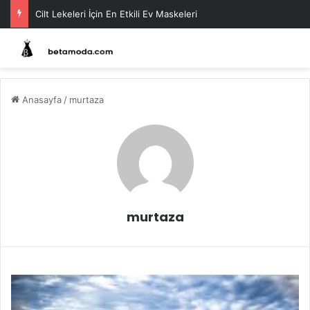
Cilt Lekeleri İçin En Etkili Ev Maskeleri
Anasayfa
/
murtaza
murtaza