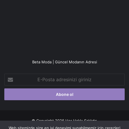
Beta Moda | Güncel Modanın Adresi
E-
Posta
adresinizi
giriniz
© Copyright 2026 Her Hakkı Saklıdır.
Web sitemizde size en iyi deneyimi sunabilmemiz için çerezleri