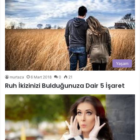
Yaşam
murtaza
6 Mart 2018
0
21
Ruh İkizinizi Bulduğunuza Dair 5 İşaret