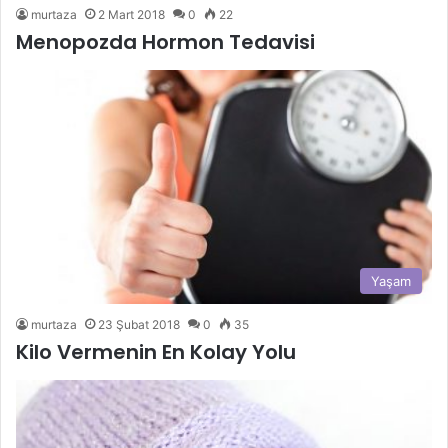
murtaza
2 Mart 2018
0
22
Menopozda Hormon Tedavisi
Yaşam
murtaza
23 Şubat 2018
0
35
Kilo Vermenin En Kolay Yolu