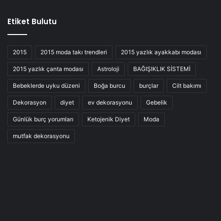
Etiket Bulutu
2015
2015 moda takı trendleri
2015 yazlık ayakkabı modası
2015 yazlık çanta modası
Astroloji
BAĞIŞIKLIK SİSTEMİ
Bebeklerde uyku düzeni
Boğa burcu
burçlar
Cilt bakımı
Dekorasyon
diyet
ev dekorasyonu
Gebelik
Günlük burç yorumları
Ketojenik Diyet
Moda
mutfak dekorasyonu