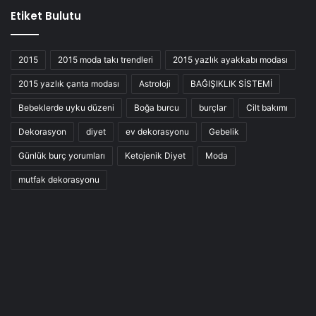
Etiket Bulutu
2015
2015 moda takı trendleri
2015 yazlık ayakkabı modası
2015 yazlık çanta modası
Astroloji
BAĞIŞIKLIK SİSTEMİ
Bebeklerde uyku düzeni
Boğa burcu
burçlar
Cilt bakımı
Dekorasyon
diyet
ev dekorasyonu
Gebelik
Günlük burç yorumları
Ketojenik Diyet
Moda
mutfak dekorasyonu