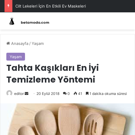
Cilt Lekeleri İçin En Etkili Ev Maskeleri
Anasayfa
/
Yaşam
Yaşam
Tahta Kaşıkları En İyi
Temizleme Yöntemi
Bir
editor
20 Eylül 2018
0
41
1 dakika okuma süresi
e-
posta
göndermek