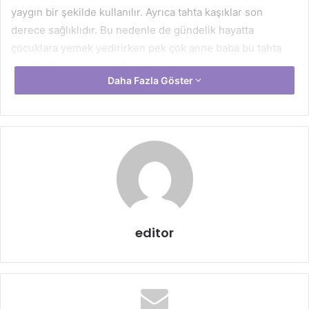
yaygın bir şekilde kullanılır. Ayrıca tahta kaşıklar son
derece sağlıklıdır. Bu nedenle de gündelik hayatta
çocuklara yemek yedirirken pek çok anne baba bu tahta
kaşıklardan yararlanmak ister.
Daha Fazla Göster
editor
Tahta kaşıkların bu kadar yaygın bir şekilde kullanılması
temizlik noktasında titizlik ile yaklaşılmasını ortaya çıkarır.
Çünkü tahta kaşıkları bulaşık makinesinde yıkamak son