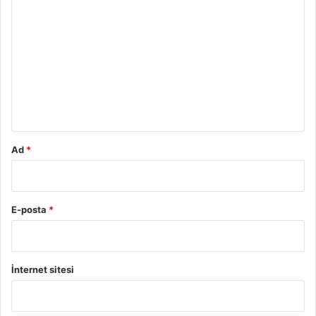
o
r
u
m
*
Ad
*
E-posta
*
İnternet sitesi