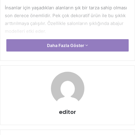
İnsanlar için yaşadıkları alanların şık bir tarza sahip olması
son derece önemlidir. Pek çok dekoratif ürün ile bu şıklık
arttırılmaya çalışılır. Özellikle salonların şıklığında abajur
modelleri etki eder.
Daha Fazla Göster
İnsanlar kendi tarzlarını salonlarına da yansıtır. Bu nedenle
editor
de herkesin şıklık arayışında tercih ettiği abajur modelleri
birbirinden farklı olacaktır. Geleneksel abajur modellerinin
yanında ileri teknoloji ile geliştirilen abajur modelleri ile de