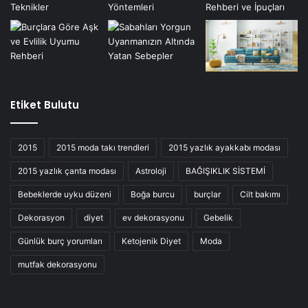
Etiket Bulutu
2015
2015 moda takı trendleri
2015 yazlık ayakkabı modası
2015 yazlık çanta modası
Astroloji
BAĞIŞIKLIK SİSTEMİ
Bebeklerde uyku düzeni
Boğa burcu
burçlar
Cilt bakımı
Dekorasyon
diyet
ev dekorasyonu
Gebelik
Günlük burç yorumları
Ketojenik Diyet
Moda
mutfak dekorasyonu