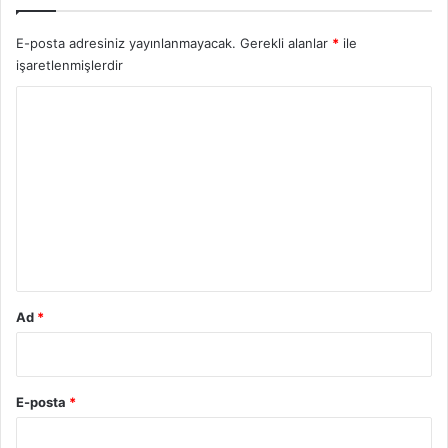
E-posta adresiniz yayınlanmayacak.
Gerekli alanlar
*
ile
işaretlenmişlerdir
Y
o
r
u
m
*
Ad
*
E-posta
*