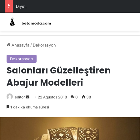
Diyette Başarı İçin Kilo Vermeyi Kolaylaştıran Teknikler
Anasayfa
/
Dekorasyon
Dekorasyon
Salonları Güzelleştiren
Abajur Modelleri
Bir
editor
22 Ağustos 2018
0
38
e-
1 dakika okuma süresi
posta
göndermek