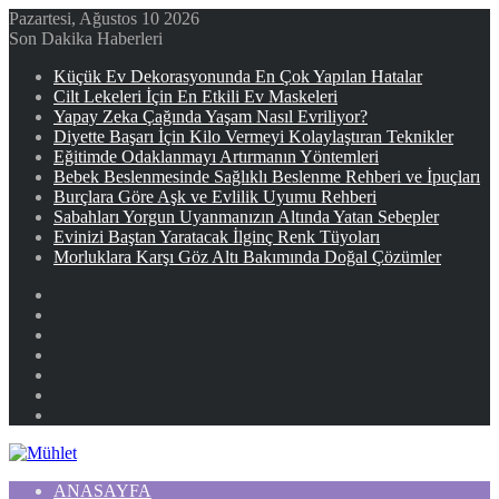
Pazartesi, Ağustos 10 2026
Son Dakika Haberleri
Küçük Ev Dekorasyonunda En Çok Yapılan Hatalar
Cilt Lekeleri İçin En Etkili Ev Maskeleri
Yapay Zeka Çağında Yaşam Nasıl Evriliyor?
Diyette Başarı İçin Kilo Vermeyi Kolaylaştıran Teknikler
Eğitimde Odaklanmayı Artırmanın Yöntemleri
Bebek Beslenmesinde Sağlıklı Beslenme Rehberi ve İpuçları
Burçlara Göre Aşk ve Evlilik Uyumu Rehberi
Sabahları Yorgun Uyanmanızın Altında Yatan Sebepler
Evinizi Baştan Yaratacak İlginç Renk Tüyoları
Morluklara Karşı Göz Altı Bakımında Doğal Çözümler
Facebook
X
YouTube
Instagram
Kayıt
Ol
Rastgele
Makale
Kenar
Bölmesi
ANASAYFA