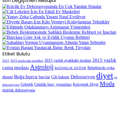
Son Değiştirilen Mesajlar
Etiket Bulutu
2015 yazlık
2015 yazlık ayakkabı modası
2015
2015 moda takı trendleri
Astroloji
çanta modası
Bebeklerde uyku
BAĞIŞIKLIK SİSTEMİ
diyet
Boğa burcu
Dekorasyon
düzeni
burçlar
Cilt bakımı
ev
Moda
Gebelik
Günlük burç yorumları
Ketojenik Diyet
dekorasyonu
mutfak dekorasyonu