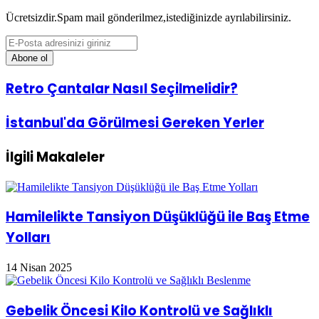
Ücretsizdir.Spam mail gönderilmez,istediğinizde ayrılabilirsiniz.
E-
Posta
adresinizi
giriniz
Retro
Retro Çantalar Nasıl Seçilmelidir?
Çantalar
Nasıl
İstanbul'da
İstanbul'da Görülmesi Gereken Yerler
Seçilmelidir?
Görülmesi
Gereken
İlgili Makaleler
Yerler
Hamilelikte Tansiyon Düşüklüğü ile Baş Etme
Yolları
14 Nisan 2025
Gebelik Öncesi Kilo Kontrolü ve Sağlıklı