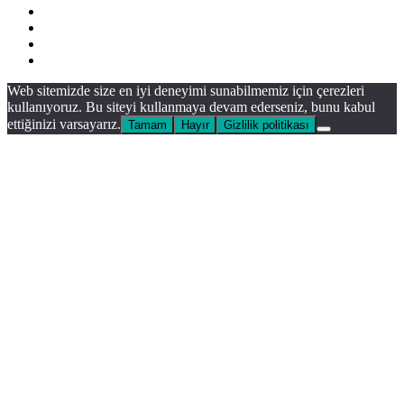
Facebook
X
YouTube
Instagram
Facebook
X
WhatsApp
Telegram
Viber
Başa
Web sitemizde size en iyi deneyimi sunabilmemiz için çerezleri
dön
kullanıyoruz. Bu siteyi kullanmaya devam ederseniz, bunu kabul
tuşu
ettiğinizi varsayarız.
Tamam
Hayır
Gizlilik politikası