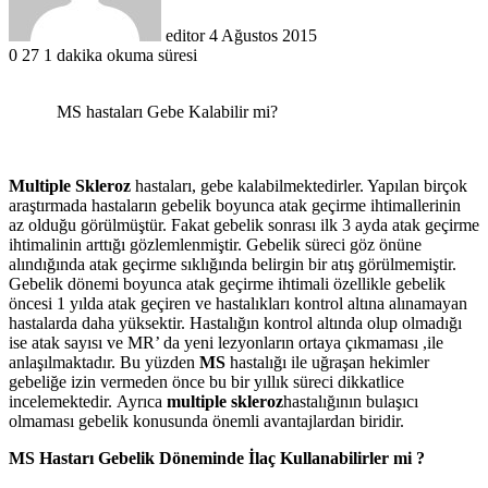
editor
4 Ağustos 2015
0
27
1 dakika okuma süresi
MS hastaları Gebe Kalabilir mi?
Multiple Skleroz
hastaları, gebe kalabilmektedirler. Yapılan birçok
araştırmada hastaların gebelik boyunca atak geçirme ihtimallerinin
az olduğu görülmüştür. Fakat gebelik sonrası ilk 3 ayda atak geçirme
ihtimalinin arttığı gözlemlenmiştir. Gebelik süreci göz önüne
alındığında atak geçirme sıklığında belirgin bir atış görülmemiştir.
Gebelik dönemi boyunca atak geçirme ihtimali özellikle gebelik
öncesi 1 yılda atak geçiren ve hastalıkları kontrol altına alınamayan
hastalarda daha yüksektir. Hastalığın kontrol altında olup olmadığı
ise atak sayısı ve MR’ da yeni lezyonların ortaya çıkmaması ,ile
anlaşılmaktadır. Bu yüzden
MS
hastalığı ile uğraşan hekimler
gebeliğe izin vermeden önce bu bir yıllık süreci dikkatlice
incelemektedir. Ayrıca
multiple skleroz
hastalığının bulaşıcı
olmaması gebelik konusunda önemli avantajlardan biridir.
MS Hastarı Gebelik Döneminde İlaç Kullanabilirler mi ?