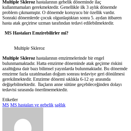
Multiple Skleroz
hastalarının gebelik döneminde ilaç
kullanmamaları gerekmektedir. Genellikle ilk 3 aylık dönemde
problem çıkmamıştır. O dönemde koruyucu bir özellik vardır.
Sonraki dönemlerde çocuk olgunlaştıktan sonra 5. aydan itibaren
hasta atak geçirirse uzman tarafından tedavi edilebilmektedir.
MS Hastaları Emzirebilirler mi?
Multiple Skleroz
Multiple Skleroz
hastalarının emzirmelerinde bir engel
bulunmamaktadır. Hatta emzirme döneminde atak geçirme riskini
azalttığına dair bazı bilimsel yayınlarda bulunmaktadır. Bu dönemde
emzirme fazla uzatılmadan doğum sonrası tedaviye geri dönülmesi
gerekilmektedir. Emzirme dönemi sıklıkla 6-12 ay arasında
değişebilmektedir. İlaçların anne sütüne geçebileceğinden dolayı
tedavisi sırasında önerilmemektedir.
Etiketler
MS
MS hastaları ve gebelik
sağlık
Bir
e-
posta
göndermek