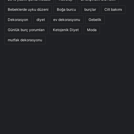
Bebeklerde uyku düzeni
Boğa burcu
burçlar
Cilt bakımı
Dekorasyon
diyet
ev dekorasyonu
Gebelik
Günlük burç yorumları
Ketojenik Diyet
Moda
mutfak dekorasyonu