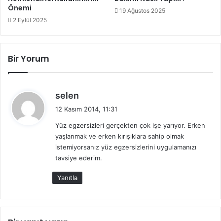
Önemi
19 Ağustos 2025
2 Eylül 2025
Bir Yorum
d
selen
e
12 Kasım 2014, 11:31
d
Yüz egzersizleri gerçekten çok işe yarıyor. Erken
i
yaşlanmak ve erken kırışıklara sahip olmak
k
istemiyorsanız yüz egzersizlerini uygulamanızı
i
tavsiye ederim.
:
Yanıtla