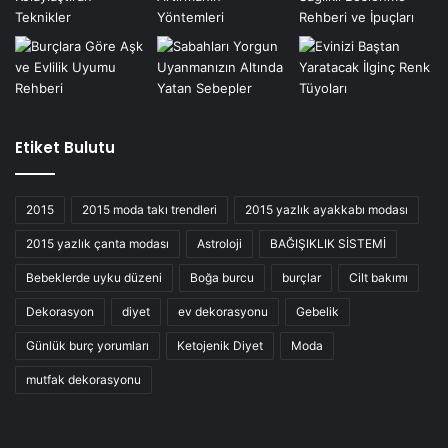
Etiket Bulutu
2015
2015 moda takı trendleri
2015 yazlık ayakkabı modası
2015 yazlık çanta modası
Astroloji
BAĞIŞIKLIK SİSTEMİ
Bebeklerde uyku düzeni
Boğa burcu
burçlar
Cilt bakımı
Dekorasyon
diyet
ev dekorasyonu
Gebelik
Günlük burç yorumları
Ketojenik Diyet
Moda
mutfak dekorasyonu