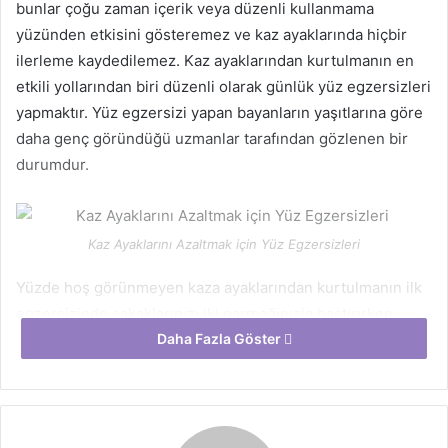
bunlar çoğu zaman içerik veya düzenli kullanmama
yüzünden etkisini gösteremez ve kaz ayaklarında hiçbir
ilerleme kaydedilemez. Kaz ayaklarından kurtulmanın en
etkili yollarından biri düzenli olarak günlük yüz egzersizleri
yapmaktır. Yüz egzersizi yapan bayanların yaşıtlarına göre
daha genç göründüğü uzmanlar tarafından gözlenen bir
durumdur.
Kaz Ayaklarını Azaltmak için Yüz Egzersizleri
Yüzde hoş görünmeyen kaza ayaklarından kurtulmanın ilk
egzersizinde şakaklarınızı iki parmağınızla bastırırken
gözlerinizi hızlı hızlı açıp kapatmanız gerekir. Bu işlemi 5
Daha Fazla Göster
kez tekrarlamalısınız. Bunun ardından biraz rahatlayarak
gözlerinizi kapatın ve gözleriniz kapalı halde 10 kez aşağı
ve yukarı bakın. Hazır gözleriniz kapalı iken kaşlarınızı
olabildiğince yukarı kaldırın ve bu işlemi yaparken de