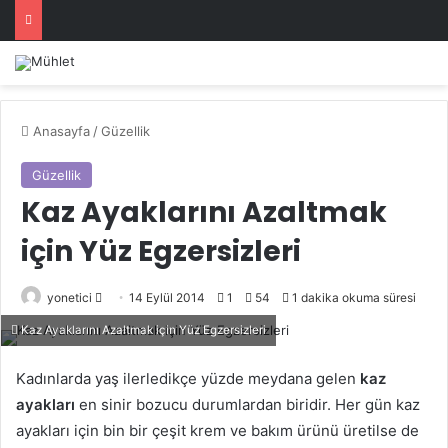
Anasayfa
/
Güzellik
Güzellik
Kaz Ayaklarını Azaltmak
için Yüz Egzersizleri
Bir
yonetici
14 Eylül 2014
1
54
1 dakika okuma süresi
e-
Kaz Ayaklarını Azaltmak için Yüz Egzersizleri
posta
göndermek
Kadınlarda yaş ilerledikçe yüzde meydana gelen
kaz
ayakları
en sinir bozucu durumlardan biridir. Her gün kaz
ayakları için bin bir çeşit krem ve bakım ürünü üretilse de