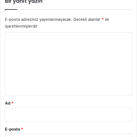
Bir yanıt yazın
E-posta adresiniz yayınlanmayacak.
Gerekli alanlar
*
ile
işaretlenmişlerdir
Y
o
r
u
m
*
Ad
*
E-posta
*