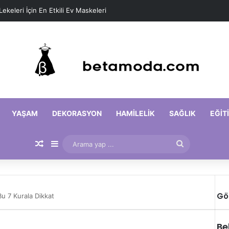
 Lekeleri İçin En Etkili Ev Maskeleri
YAŞAM
DEKORASYON
HAMILELIK
SAĞLIK
EĞIT
Rastgele Makale
Kenar Bölmesi
Arama
yap
...
Gö
u 7 Kurala Dikkat
Be