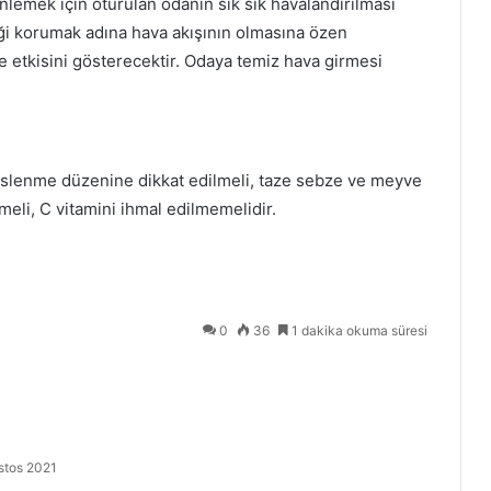
lemek için oturulan odanın sık sık havalandırılması
eği korumak adına hava akışının olmasına özen
e etkisini gösterecektir. Odaya temiz hava girmesi
eslenme düzenine dikkat edilmeli, taze sebze ve meyve
lmeli, C vitamini ihmal edilmemelidir.
0
36
1 dakika okuma süresi
stos 2021