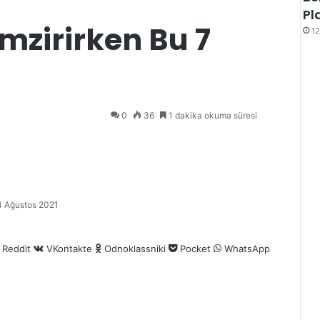
Pl
mzirirken Bu 7
12
0
36
1 dakika okuma süresi
ermek
4 Ağustos 2021
Reddit
VKontakte
Odnoklassniki
Pocket
WhatsApp