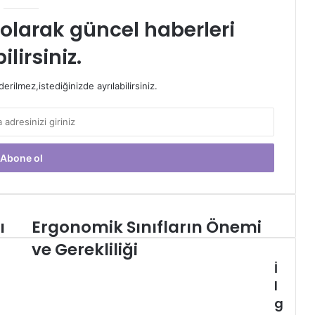
t olarak güncel haberleri
ilirsiniz.
rilmez,istediğinizde ayrılabilirsiniz.
ı
Ergonomik Sınıfların Önemi
Ergonomik
Sınıfların
ve Gerekliliği
Önemi
İ
ve
Gerekliliği
l
g