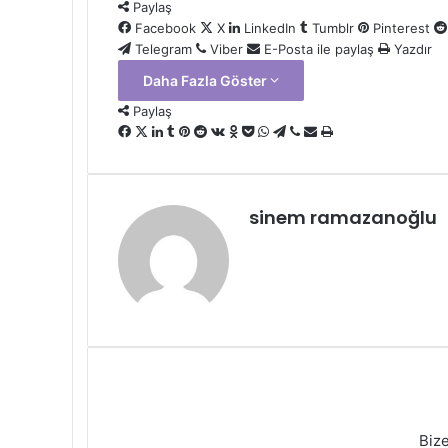
Paylaş
Facebook
X
LinkedIn
Tumblr
Pinterest
Telegram
Viber
E-Posta ile paylaş
Yazdır
Daha Fazla Göster
Paylaş
Facebook
X
LinkedIn
Tumblr
Pinterest
Reddit
VKontakte
Odnoklassniki
Pocket
WhatsApp
Telegram
Viber
E-
Yazdır
Posta
ile
paylaş
sinem ramazanoğlu
Biz