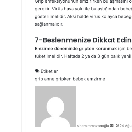
Grip enfeksiyonunun emzirirken bulaşmasını ön
gerekir. Virüs hava yolu ile bulaştığından beb
gösterilmelidir. Aksi halde virüs kolayca bebeğ
sağlanmalıdır.
7-Beslenmenize Dikkat Edin
Emzirme döneminde gripten korunmak
için b
tüketilmelidir. Haftada 2 ya da 3 gün balık yeni
Etiketler
grip anne
gripken bebek emzirme
Bir
e-
posta
göndermek
sinem ramazanoğlu
24 Ağu