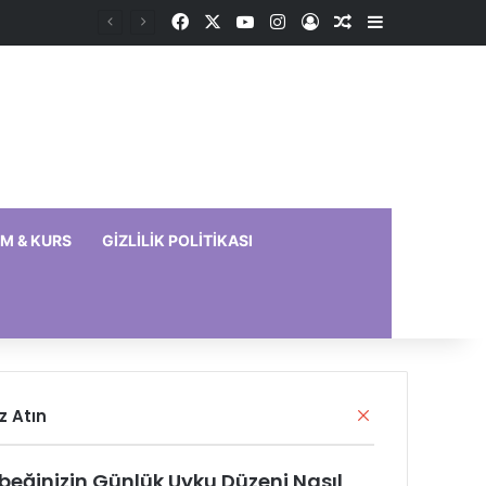
Facebook
X
YouTube
Instagram
Kayıt Ol
Rastgele Makale
Kenar Bölme
IM & KURS
GIZLILIK POLITIKASI
Kapalı
z Atın
beğinizin Günlük Uyku Düzeni Nasıl