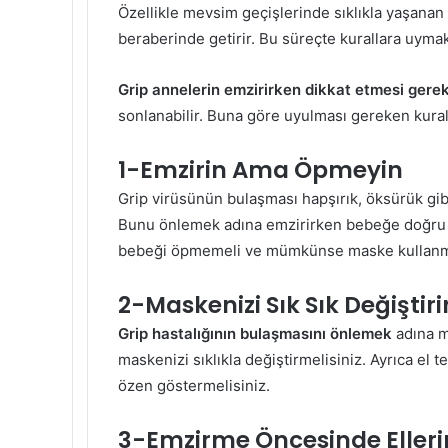
Özellikle mevsim geçişlerinde sıklıkla yaşanan 
beraberinde getirir. Bu süreçte kurallara uym
Grip annelerin emzirirken dikkat etmesi gere
sonlanabilir. Buna göre uyulması gereken kurall
1-Emzirin Ama Öpmeyin
Grip virüsünün bulaşması hapşırık, öksürük gibi
Bunu önlemek adına emzirirken bebeğe doğru n
bebeği öpmemeli ve mümkünse maske kullanma
2-Maskenizi Sık Sık Değiştiri
Grip hastalığının bulaşmasını önlemek
adına m
maskenizi sıklıkla değiştirmelisiniz. Ayrıca el t
özen göstermelisiniz.
3-Emzirme Öncesinde Ellerin