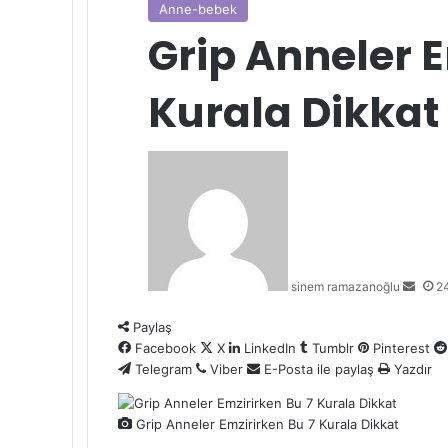
Anne-bebek
Grip Anneler E
Kurala Dikkat
Bir
e-
posta
gönd
sinem ramazanoğlu
2
Paylaş
Facebook
X
LinkedIn
Tumblr
Pinterest
Telegram
Viber
E-Posta ile paylaş
Yazdır
Grip Anneler Emzirirken Bu 7 Kurala Dikkat