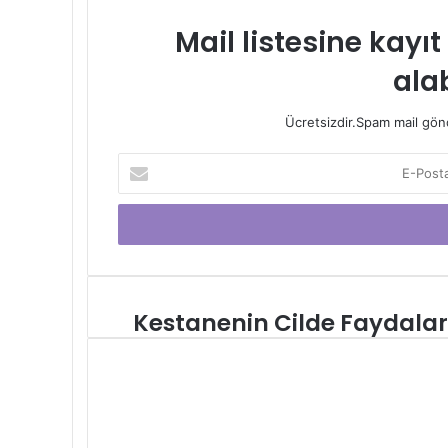
Mail listesine kayı
alab
Ücretsizdir.Spam mail gönde
E-
Posta
adresinizi
giriniz
Kestanenin Cilde Faydalar
Kestanenin
Cilde
Faydaları