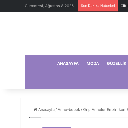
Cumartesi, Ağustos 8 2026
Son Dakika Haberleri
Cilt
ANASAYFA
MODA
GÜZELLIK
Anasayfa
/
Anne-bebek
/
Grip Anneler Emzirirken B