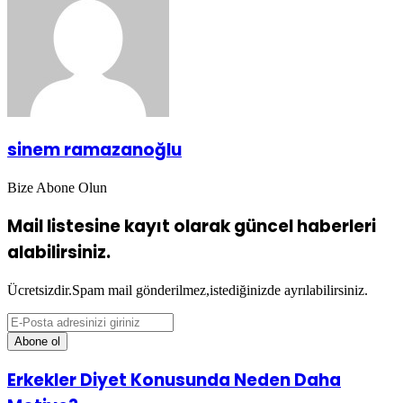
sinem ramazanoğlu
Bize Abone Olun
Mail listesine kayıt olarak güncel haberleri
alabilirsiniz.
Ücretsizdir.Spam mail gönderilmez,istediğinizde ayrılabilirsiniz.
E-
Posta
adresinizi
giriniz
Erkekler
Erkekler Diyet Konusunda Neden Daha
Diyet