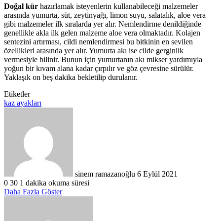
Doğal kür
hazırlamak isteyenlerin kullanabileceği malzemeler
arasında yumurta, süt, zeytinyağı, limon suyu, salatalık, aloe vera
gibi malzemeler ilk sıralarda yer alır. Nemlendirme denildiğinde
genellikle akla ilk gelen malzeme aloe vera olmaktadır. Kolajen
sentezini artırması, cildi nemlendirmesi bu bitkinin en sevilen
özellikleri arasında yer alır. Yumurta akı ise cilde gerginlik
vermesiyle bilinir. Bunun için yumurtanın akı mikser yardımıyla
yoğun bir kıvam alana kadar çırpılır ve göz çevresine sürülür.
Yaklaşık on beş dakika bekletilip durulanır.
Etiketler
kaz ayakları
Bir
e-
posta
göndermek
sinem ramazanoğlu
6 Eylül 2021
0
30
1 dakika okuma süresi
Daha Fazla Göster