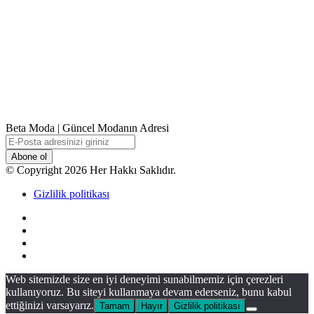
Beta Moda | Güncel Modanın Adresi
E-
Posta
adresinizi
© Copyright 2026 Her Hakkı Saklıdır.
giriniz
Gizlilik politikası
Facebook
X
YouTube
Instagram
Facebook
X
WhatsApp
Telegram
Viber
Başa
Web sitemizde size en iyi deneyimi sunabilmemiz için çerezleri
dön
kullanıyoruz. Bu siteyi kullanmaya devam ederseniz, bunu kabul
tuşu
ettiğinizi varsayarız.
Tamam
Hayır
Gizlilik politikası