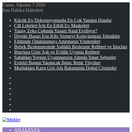
Cuma, Ağustos 7 2026
Son Dakika Haberleri
Küçük Ev Dekorasyonunda En Çok Yapılan Hatalar
Cilt Lekeleri İçin En Etkili Ev Maskeleri
Yapay Zeka Çağında Yaşam Nasıl Evriliyor?
Diyette Başarı İçin Kilo Vermeyi Kolaylaştıran Teknikler
Eğitimde Odaklanmayı Artırmanın Yöntemleri
Bebek Beslenmesinde Sağlıklı Beslenme Rehberi ve İpuçları
Burçlara Göre Aşk ve Evlilik Uyumu Rehberi
Sabahları Yorgun Uyanmanızın Altında Yatan Sebepler
Evinizi Baştan Yaratacak İlginç Renk Tüyoları
Morluklara Karşı Göz Altı Bakımında Doğal Çözümler
Facebook
X
YouTube
Instagram
Kayıt
Ol
Rastgele
Makale
Kenar
Bölmesi
ANASAYFA