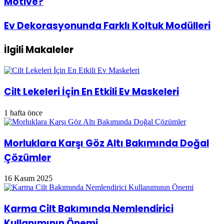
Motive?
Konusunda
Neden
Daha
Ev
Ev Dekorasyonunda Farklı Koltuk Modülleri
Motive?
Dekorasyonunda
Farklı
İlgili Makaleler
Koltuk
Modülleri
Cilt Lekeleri İçin En Etkili Ev Maskeleri
1 hafta önce
Morluklara Karşı Göz Altı Bakımında Doğal
Çözümler
16 Kasım 2025
Karma Cilt Bakımında Nemlendirici
Kullanımının Önemi