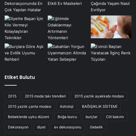
Etiket Bulutu
2015
2015 moda takı trendleri
2015 yazlık ayakkabı modası
2015 yazlık çanta modası
Astroloji
BAĞIŞIKLIK SİSTEMİ
Bebeklerde uyku düzeni
Boğa burcu
burçlar
Cilt bakımı
Dekorasyon
diyet
ev dekorasyonu
Gebelik