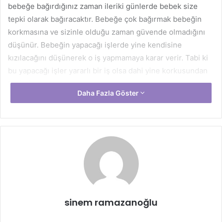
bebeğe bağırdığınız zaman ileriki günlerde bebek size
tepki olarak bağıracaktır. Bebeğe çok bağırmak bebeğin
korkmasına ve sizinle olduğu zaman güvende olmadığını
düşünür. Bebeğin yapacağı işlerde yine kendisine
kızılacağını düşünerek o iş yapmamaya karar verir. Tabi ki
bu yapacağı işler yararlı bir iş olsa dahi yine korkusundan
tedirgin olacaktır.
Daha Fazla Göster
Bebeklere Bağırmanın Zararları
Bebeklere bağırmak ileride bazı problemleri ortaya çıkarır.
Çocuklarda bağırmalara karşı en çok etkilenen bölüm
dilleri olmaktadır. Bu durumda çocuklarda kekemelik
meydana gelebilir. Konuşmalarında duraksamalar oluşur.
Anneler ve babalar bir problem gibi karşınıza çıkacak
durumlarda çocuğunuza karşı şu hareketleri yapmanız
sinem ramazanoğlu
gerekir.