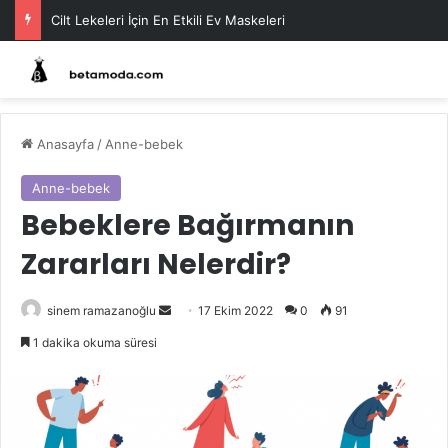
Cilt Lekeleri İçin En Etkili Ev Maskeleri
Anasayfa
/
Anne-bebek
Anne-bebek
Bebeklere Bağırmanın
Zararları Nelerdir?
Bir
sinem ramazanoğlu
17 Ekim 2022
0
91
e-
1 dakika okuma süresi
posta
göndermek