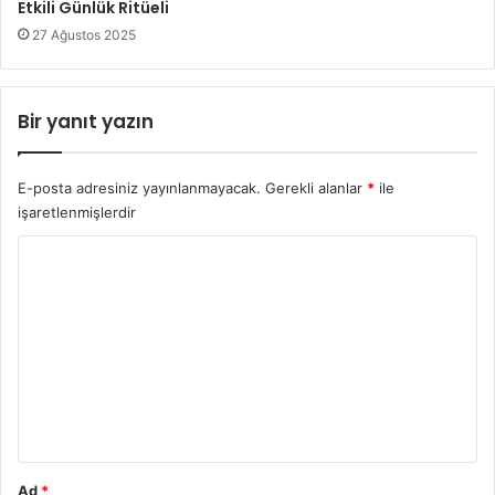
Etkili Günlük Ritüeli
27 Ağustos 2025
Bir yanıt yazın
E-posta adresiniz yayınlanmayacak.
Gerekli alanlar
*
ile
işaretlenmişlerdir
Y
o
r
u
m
*
Ad
*