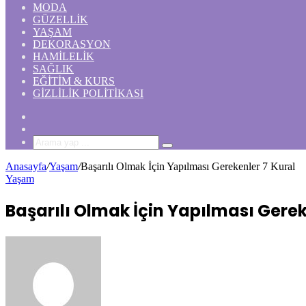
MODA
GÜZELLIK
YAŞAM
DEKORASYON
HAMILELIK
SAĞLIK
EĞITIM & KURS
GIZLILIK POLITIKASI
Rastgele
Makale
Kenar
Bölmesi
Arama
yap
Anasayfa
/
Yaşam
/
Başarılı Olmak İçin Yapılması Gerekenler 7 Kural
...
Yaşam
Başarılı Olmak İçin Yapılması Gerek
Bir
e-
posta
göndermek