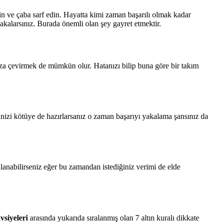
in ve çaba sarf edin. Hayatta kimi zaman başarılı olmak kadar
yakalarsınız. Burada önemli olan şey gayret etmektir.
ınıza çevirmek de mümkün olur. Hatanızı bilip buna göre bir takım
inizi kötüye de hazırlarsanız o zaman başarıyı yakalama şansınız da
llanabilirseniz eğer bu zamandan istediğiniz verimi de elde
avsiyeleri
arasında yukarıda sıralanmış olan 7 altın kuralı dikkate