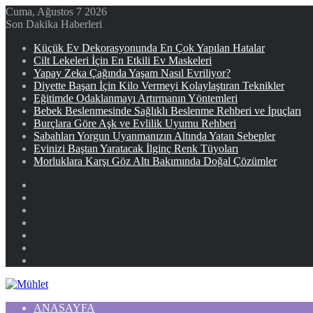
Cuma, Ağustos 7 2026
Son Dakika Haberleri
Küçük Ev Dekorasyonunda En Çok Yapılan Hatalar
Cilt Lekeleri İçin En Etkili Ev Maskeleri
Yapay Zeka Çağında Yaşam Nasıl Evriliyor?
Diyette Başarı İçin Kilo Vermeyi Kolaylaştıran Teknikler
Eğitimde Odaklanmayı Artırmanın Yöntemleri
Bebek Beslenmesinde Sağlıklı Beslenme Rehberi ve İpuçları
Burçlara Göre Aşk ve Evlilik Uyumu Rehberi
Sabahları Yorgun Uyanmanızın Altında Yatan Sebepler
Evinizi Baştan Yaratacak İlginç Renk Tüyoları
Morluklara Karşı Göz Altı Bakımında Doğal Çözümler
Facebook
X
YouTube
Instagram
Kayıt
Ol
Rastgele
Makale
Kenar
Bölmesi
ANASAYFA