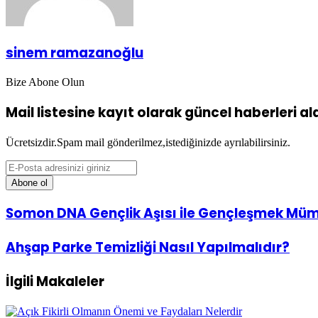
sinem ramazanoğlu
Bize Abone Olun
Mail listesine kayıt olarak güncel haberleri alab
Ücretsizdir.Spam mail gönderilmez,istediğinizde ayrılabilirsiniz.
E-
Posta
adresinizi
giriniz
Somon
Somon DNA Gençlik Aşısı ile Gençleşmek Mü
DNA
Gençlik
Ahşap
Ahşap Parke Temizliği Nasıl Yapılmalıdır?
Aşısı
Parke
ile
Temizliği
Gençleşmek
İlgili Makaleler
Nasıl
Mümkün!
Yapılmalıdır?