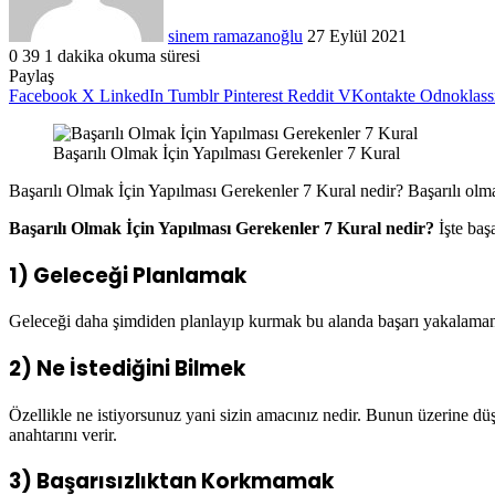
sinem ramazanoğlu
27 Eylül 2021
0
39
1 dakika okuma süresi
Paylaş
Facebook
X
LinkedIn
Tumblr
Pinterest
Reddit
VKontakte
Odnoklass
Başarılı Olmak İçin Yapılması Gerekenler 7 Kural
Başarılı Olmak İçin Yapılması Gerekenler 7 Kural nedir? Başarılı olmak
Başarılı Olmak İçin Yapılması Gerekenler 7 Kural nedir?
İşte baş
1) Geleceği Planlamak
Geleceği daha şimdiden planlayıp kurmak bu alanda başarı yakalamanız
2) Ne İstediğini Bilmek
Özellikle ne istiyorsunuz yani sizin amacınız nedir. Bunun üzerine düş
anahtarını verir.
3) Başarısızlıktan Korkmamak