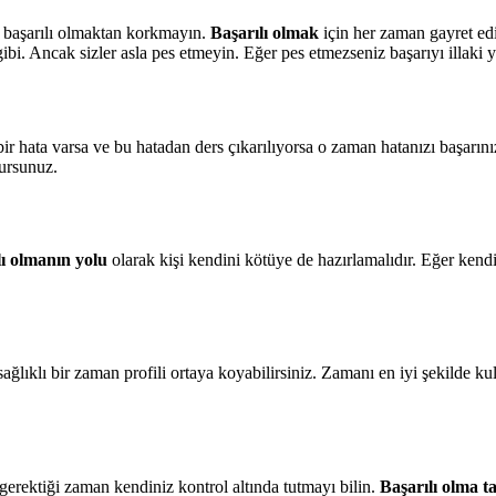
iz başarılı olmaktan korkmayın.
Başarılı olmak
için her zaman gayret ed
gibi. Ancak sizler asla pes etmeyin. Eğer pes etmezseniz başarıyı illaki 
 bir hata varsa ve bu hatadan ders çıkarılıyorsa o zaman hatanızı başar
lursunuz.
lı olmanın yolu
olarak kişi kendini kötüye de hazırlamalıdır. Eğer kend
lıklı bir zaman profili ortaya koyabilirsiniz. Zamanı en iyi şekilde ku
 gerektiği zaman kendiniz kontrol altında tutmayı bilin.
Başarılı olma t