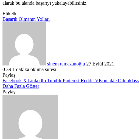
alarak bu alanda başarıyı yakalayabilirsiniz.
Etiketler
Başarılı Olmanın Yolları
Bir
e-
posta
göndermek
sinem ramazanoğlu
27 Eylül 2021
0
39
1 dakika okuma süresi
Paylaş
Facebook
X
LinkedIn
Tumblr
Pinterest
Reddit
VKontakte
Odnoklass
Daha Fazla Göster
Paylaş
Facebook
X
LinkedIn
Tumblr
Pinterest
Reddit
VKontakte
Odnoklassniki
Pocket
WhatsApp
Telegram
Viber
E-
Yazdır
Posta
ile
paylaş