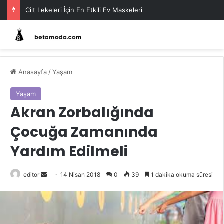
Cilt Lekeleri İçin En Etkili Ev Maskeleri
Anasayfa
/
Yaşam
Yaşam
Akran Zorbalığında
Çocuğa Zamanında
Yardım Edilmeli
Bir
editor
14 Nisan 2018
0
39
1 dakika okuma süresi
e-
posta
göndermek