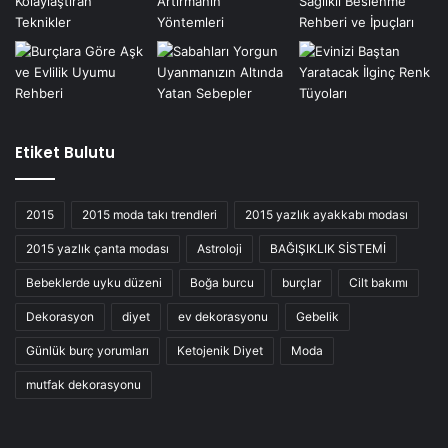
Etiket Bulutu
2015
2015 moda takı trendleri
2015 yazlık ayakkabı modası
2015 yazlık çanta modası
Astroloji
BAĞIŞIKLIK SİSTEMİ
Bebeklerde uyku düzeni
Boğa burcu
burçlar
Cilt bakımı
Dekorasyon
diyet
ev dekorasyonu
Gebelik
Günlük burç yorumları
Ketojenik Diyet
Moda
mutfak dekorasyonu