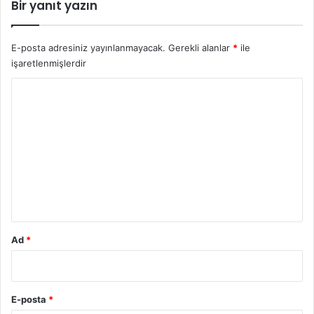
Bir yanıt yazın
E-posta adresiniz yayınlanmayacak.
Gerekli alanlar
*
ile
işaretlenmişlerdir
Y
o
r
u
m
*
Ad
*
E-posta
*