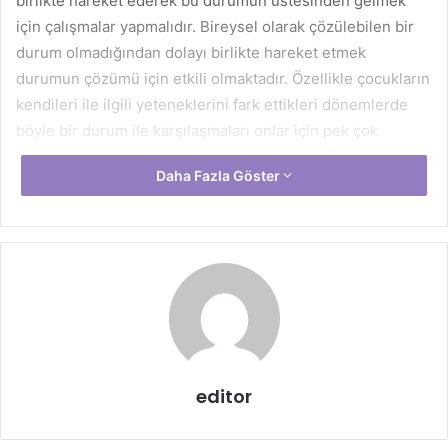
birlikte hareket ederek bu durumun üstesinden gelmek
için çalışmalar yapmalıdır. Bireysel olarak çözülebilen bir
durum olmadığından dolayı birlikte hareket etmek
durumun çözümü için etkili olmaktadır. Özellikle çocukların
kendileri ile ilgili yeteneklerini fark ettikleri dönemlerde
böyle bir durum ile karşılaşmaları onlar için pek çok
olumsuz durumu berberinde getirmektedir. Bu nedenle
Daha Fazla Göster
herkesin bu konuda biraz daha duyarlı davranması
gerekmektedir.
editor