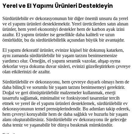
Yerel ve El Yapımı Ürünleri Destekleyin
Sürdürülebilir ev dekorasyonunun bir diğer önemli unsuru da yerel
ve el yapımı ürünleri desteklemektir. Yerel üreticilerden satın alınan
ürünler, hem yerel ekonomiyi destekler hem de karbon ayak izini
azaltır. El yapımı ürünler ise genellikle daha kaliteli ve uzun
ömürlüdür, bu da sürdürülebilirlik açısından büyük bir avantajdır.
El yapımı dekoratif ürünler, evinize kişisel bir dokunuş katarken,
aynı zamanda sürdürülebilir bir yaşam tarzını benimsemenize
yardımcı olur. Örneğin, el yapımı seramik vazolar, ahşap oyma
dekorlar veya dokuma duvar süsleri, evinizi güzelleştirirken çevreye
olan etkilerinizi de azaltır.
Sürdürülebilir ev dekorasyonu, hem çevreye duyarlı olmayı hem de
daha bilinçli ve sorumlu bir yaşam tarzını benimsemeyi gerektirir.
Doğal ve geri dönüştürülebilir malzemeler kullanmak, enerji
tasarrufu sağlamak, minimalist ve fonksiyonel tasarımlar tercih
etmek ve yerel ile el yapımı ürünleri desteklemek, sürdürülebilir ev
dekorasyonunun temel prensiplerindendir. Bu adımları takip ederek,
hem çevreyi koruyabilir hem de daha sağlıklı ve huzurlu bir yaşam
alanı oluşturabilirsiniz. Sürdürülebilir ev dekorasyonu ile geleceğe
daha temiz ve yaşanabilir bir dünya bırakmak mümkündür.