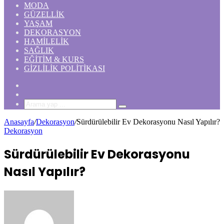
MODA
GÜZELLIK
YAŞAM
DEKORASYON
HAMILELIK
SAĞLIK
EĞITIM & KURS
GIZLILIK POLITIKASI
Rastgele
Makale
Kenar
Bölmesi
Arama
yap
Anasayfa
/
Dekorasyon
/
Sürdürülebilir Ev Dekorasyonu Nasıl Yapılır?
...
Dekorasyon
Sürdürülebilir Ev Dekorasyonu
Nasıl Yapılır?
Bir
e-
posta
göndermek