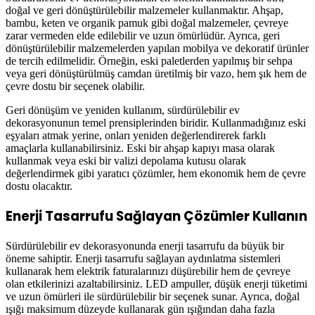
doğal ve geri dönüştürülebilir malzemeler kullanmaktır. Ahşap,
bambu, keten ve organik pamuk gibi doğal malzemeler, çevreye
zarar vermeden elde edilebilir ve uzun ömürlüdür. Ayrıca, geri
dönüştürülebilir malzemelerden yapılan mobilya ve dekoratif ürünler
de tercih edilmelidir. Örneğin, eski paletlerden yapılmış bir sehpa
veya geri dönüştürülmüş camdan üretilmiş bir vazo, hem şık hem de
çevre dostu bir seçenek olabilir.
Geri dönüşüm ve yeniden kullanım, sürdürülebilir ev
dekorasyonunun temel prensiplerinden biridir. Kullanmadığınız eski
eşyaları atmak yerine, onları yeniden değerlendirerek farklı
amaçlarla kullanabilirsiniz. Eski bir ahşap kapıyı masa olarak
kullanmak veya eski bir valizi depolama kutusu olarak
değerlendirmek gibi yaratıcı çözümler, hem ekonomik hem de çevre
dostu olacaktır.
Enerji Tasarrufu Sağlayan Çözümler Kullanın
Sürdürülebilir ev dekorasyonunda enerji tasarrufu da büyük bir
öneme sahiptir. Enerji tasarrufu sağlayan aydınlatma sistemleri
kullanarak hem elektrik faturalarınızı düşürebilir hem de çevreye
olan etkilerinizi azaltabilirsiniz. LED ampuller, düşük enerji tüketimi
ve uzun ömürleri ile sürdürülebilir bir seçenek sunar. Ayrıca, doğal
ışığı maksimum düzeyde kullanarak gün ışığından daha fazla