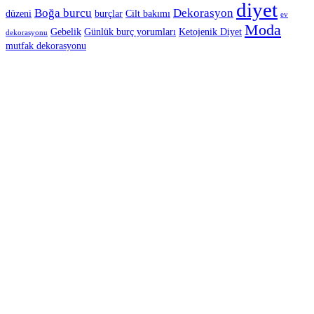
diyet
Boğa burcu
Dekorasyon
düzeni
burçlar
Cilt bakımı
ev
Moda
Gebelik
Günlük burç yorumları
Ketojenik Diyet
dekorasyonu
mutfak dekorasyonu