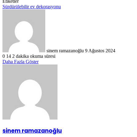
Etiketler
Sürdürülebilir ev dekorasyonu
Bir
e-
posta
göndermek
sinem ramazanoğlu
9 Ağustos 2024
0
14
2 dakika okuma süresi
Daha Fazla Göster
sinem ramazanoğlu