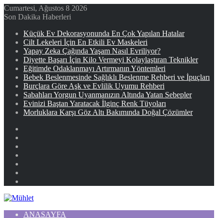
Cumartesi, Ağustos 8 2026
Son Dakika Haberleri
Küçük Ev Dekorasyonunda En Çok Yapılan Hatalar
Cilt Lekeleri İçin En Etkili Ev Maskeleri
Yapay Zeka Çağında Yaşam Nasıl Evriliyor?
Diyette Başarı İçin Kilo Vermeyi Kolaylaştıran Teknikler
Eğitimde Odaklanmayı Artırmanın Yöntemleri
Bebek Beslenmesinde Sağlıklı Beslenme Rehberi ve İpuçları
Burçlara Göre Aşk ve Evlilik Uyumu Rehberi
Sabahları Yorgun Uyanmanızın Altında Yatan Sebepler
Evinizi Baştan Yaratacak İlginç Renk Tüyoları
Morluklara Karşı Göz Altı Bakımında Doğal Çözümler
Facebook
X
YouTube
Instagram
Kayıt
Ol
Rastgele
Makale
Kenar
Bölmesi
ANASAYFA