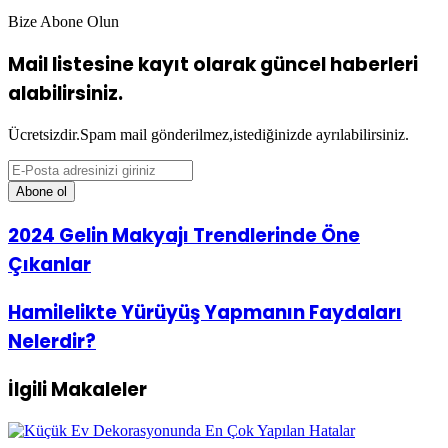
Bize Abone Olun
Mail listesine kayıt olarak güncel haberleri
alabilirsiniz.
Ücretsizdir.Spam mail gönderilmez,istediğinizde ayrılabilirsiniz.
E-
Posta
adresinizi
giriniz
2024
2024 Gelin Makyajı Trendlerinde Öne
Gelin
Çıkanlar
Makyajı
Trendlerinde
Öne
Hamilelikte
Hamilelikte Yürüyüş Yapmanın Faydaları
Çıkanlar
Yürüyüş
Nelerdir?
Yapmanın
Faydaları
Nelerdir?
İlgili Makaleler