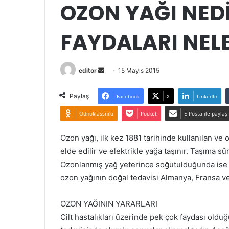
OZON YAĞI NEDİ
FAYDALARI NEL
Bir
editor
15 Mayıs 2015
e-
posta
Paylaş
Facebook
X
LinkedIn
göndermek
Odnoklassniki
Pocket
E-Posta ile paylaş
Ozon yağı, ilk kez 1881 tarihinde kullanılan ve
elde edilir ve elektrikle yağa taşınır. Taşıma sü
Ozonlanmış yağ yeterince soğutulduğunda ise 
ozon yağının doğal tedavisi Almanya, Fransa v
OZON YAĞININ YARARLARI
Cilt hastalıkları üzerinde pek çok faydası olduğu