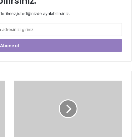
ilirsiniz.
rilmez,istediğinizde ayrılabilirsiniz.
ERTESİ
GÜN
HAPLARIYLA
İLGİLİ
BİLİNEN
3
YANLIŞ