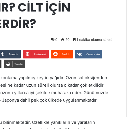
R? CİLT İÇİN
ERDİR?
0
20
1 dakika okuma süresi
Tumblr
Pinterest
Reddit
VKontakte
Yazdır
 ozonlama yapılmış zeytin yağıdır. Ozon saf oksijenden
resi ne kadar uzun süreli olursa o kadar çok etkilidir.
ozonu yıllarca iyi şekilde muhafaza eder. Günümüzde
e Japonya dahil pek çok ülkede uygulanmaktadır.
 bilinmektedir. Özellikle yanıkların ve yaraların