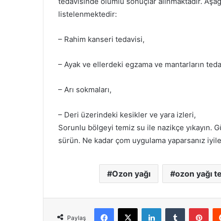
tedavisinde olumlu sonuçlar alınmaktadır. Aşağı
listelenmektedir:
– Rahim kanseri tedavisi,
– Ayak ve ellerdeki egzama ve mantarların teda
– Arı sokmaları,
– Deri üzerindeki kesikler ve yara izleri,
Sorunlu bölgeyi temiz su ile nazikçe yıkayın. 
sürün. Ne kadar çom uygulama yaparsanız iyileş
Ozon yağı
ozon yağı te
Facebook
X
LinkedIn
Tumblr
Pint
Paylaş