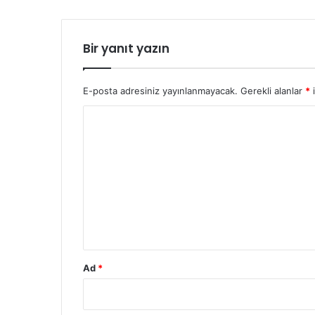
Bir yanıt yazın
E-posta adresiniz yayınlanmayacak.
Gerekli alanlar
*
i
Y
o
r
u
m
*
Ad
*