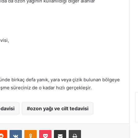
da da ozon yağının kullanıldığı diğer alanlar
visi,
Günde birkaç defa yanık, yara veya çizik bulunan bölgeye
me süreciniz de o kadar hızlı gerçekleşir.
davisi
ozon yağı ve cilt tedavisi
erest
Reddit
VKontakte
Odnoklassniki
Pocket
E-Posta ile paylaş
Yazdır