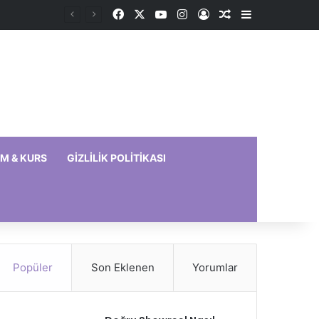
Facebook
X
YouTube
Instagram
Kayıt Ol
Rastgele Makale
Kenar Bölme
IM & KURS
GIZLILIK POLITIKASI
Popüler
Son Eklenen
Yorumlar