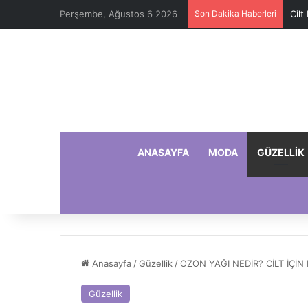
Perşembe, Ağustos 6 2026
Son Dakika Haberleri
Cilt
ANASAYFA
MODA
GÜZELLIK
Anasayfa
/
Güzellik
/
OZON YAĞI NEDİR? CİLT İÇİN
Güzellik