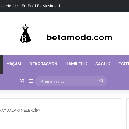
 Lekeleri İçin En Etkili Ev Maskeleri
YAŞAM
DEKORASYON
HAMILELIK
SAĞLIK
EĞIT
Rastgele Makale
Kenar Bölmesi
Arama
yap
...
 FAYDALARI NELERDİR?