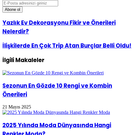
E-
Posta
adresinizi
giriniz
Yazlık
Yazlık Ev Dekorasyonu Fikir ve Önerileri
Ev
Nelerdir?
Dekorasyonu
Fikir
ve
İlişkilerde
İlişkilerde En Çok Trip Atan Burçlar Belli Oldu!
Önerileri
En
Nelerdir?
Çok
İlgili Makaleler
Trip
Atan
Burçlar
Belli
Oldu!
Sezonun En Gözde 10 Rengi ve Kombin
Önerileri
21 Mayıs 2025
2025 Yılında Moda Dünyasında Hangi
Renkler Moda?