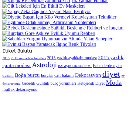
Etiket Bulutu
2015 yazlık
2015 yazlık ayakkabı modası
2015
2015 moda takı trendleri
Astroloji
çanta modası
Bebeklerde uyku
BAĞIŞIKLIK SİSTEMİ
diyet
Boğa burcu
Dekorasyon
düzeni
burçlar
Cilt bakımı
ev
Moda
Gebelik
Günlük burç yorumları
Ketojenik Diyet
dekorasyonu
mutfak dekorasyonu