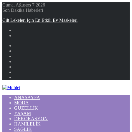
Cuma, Ağustos 7 2026
Son Dakika Haberleri
Cilt Lekeleri İçin En Etkili Ev Maskeleri
Facebook
X
YouTube
Instagram
Kayıt
Ol
Rastgele
Makale
Kenar
Bölmesi
ANASAYFA
MODA
GÜZELLIK
YAŞAM
DEKORASYON
HAMILELIK
SAĞLIK