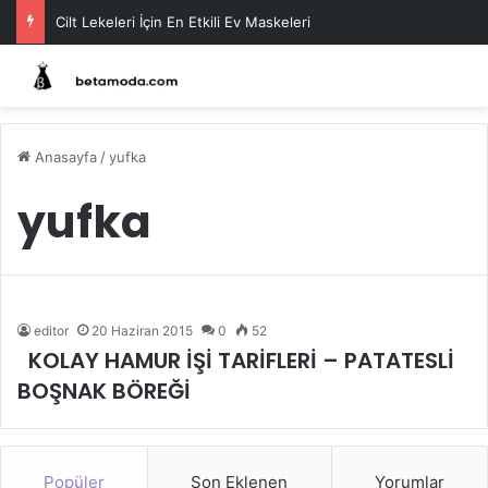
Cilt Lekeleri İçin En Etkili Ev Maskeleri
Anasayfa
/
yufka
yufka
editor
20 Haziran 2015
0
52
KOLAY HAMUR İŞİ TARİFLERİ – PATATESLİ
BOŞNAK BÖREĞİ
Popüler
Son Eklenen
Yorumlar