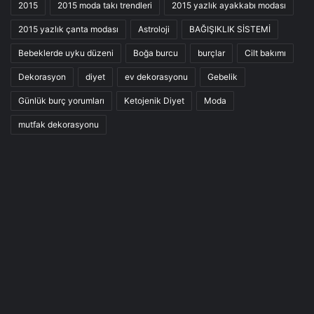
2015
2015 moda takı trendleri
2015 yazlık ayakkabı modası
2015 yazlık çanta modası
Astroloji
BAĞIŞIKLIK SİSTEMİ
Bebeklerde uyku düzeni
Boğa burcu
burçlar
Cilt bakımı
Dekorasyon
diyet
ev dekorasyonu
Gebelik
Günlük burç yorumları
Ketojenik Diyet
Moda
mutfak dekorasyonu