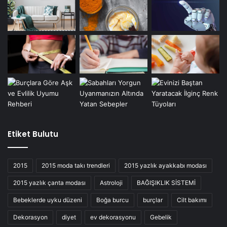
Etiket Bulutu
2015
2015 moda takı trendleri
2015 yazlık ayakkabı modası
2015 yazlık çanta modası
Astroloji
BAĞIŞIKLIK SİSTEMİ
Bebeklerde uyku düzeni
Boğa burcu
burçlar
Cilt bakımı
Dekorasyon
diyet
ev dekorasyonu
Gebelik