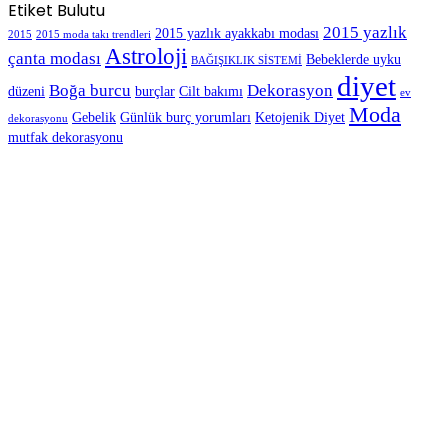
Etiket Bulutu
2015 yazlık
2015 yazlık ayakkabı modası
2015
2015 moda takı trendleri
Astroloji
çanta modası
Bebeklerde uyku
BAĞIŞIKLIK SİSTEMİ
diyet
Boğa burcu
Dekorasyon
düzeni
burçlar
Cilt bakımı
ev
Moda
Gebelik
Günlük burç yorumları
Ketojenik Diyet
dekorasyonu
mutfak dekorasyonu