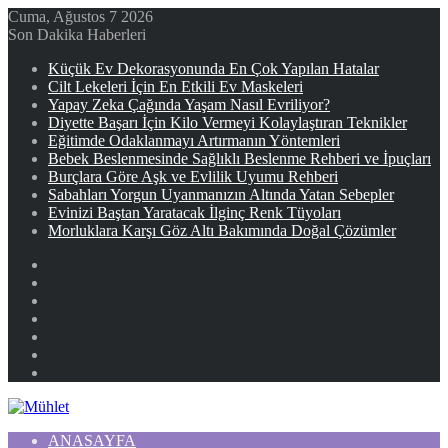
Cuma, Ağustos 7 2026
Son Dakika Haberleri
Küçük Ev Dekorasyonunda En Çok Yapılan Hatalar
Cilt Lekeleri İçin En Etkili Ev Maskeleri
Yapay Zeka Çağında Yaşam Nasıl Evriliyor?
Diyette Başarı İçin Kilo Vermeyi Kolaylaştıran Teknikler
Eğitimde Odaklanmayı Artırmanın Yöntemleri
Bebek Beslenmesinde Sağlıklı Beslenme Rehberi ve İpuçları
Burçlara Göre Aşk ve Evlilik Uyumu Rehberi
Sabahları Yorgun Uyanmanızın Altında Yatan Sebepler
Evinizi Baştan Yaratacak İlginç Renk Tüyoları
Morluklara Karşı Göz Altı Bakımında Doğal Çözümler
Facebook
X
YouTube
Instagram
Kayıt
Ol
Rastgele
Makale
Kenar
Bölmesi
ANASAYFA