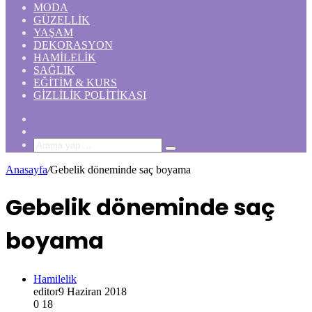
MODA
GÜZELLIK
YAŞAM
DEKORASYON
HAMILELIK
SAĞLIK
EĞITIM & KURS
GIZLILIK POLITIKASI
Rastgele
Makale
Kenar
Bölmesi
Arama
yap
Anasayfa
/
Gebelik döneminde saç boyama
...
Gebelik döneminde saç
boyama
Hamilelik
editor
9 Haziran 2018
0
18