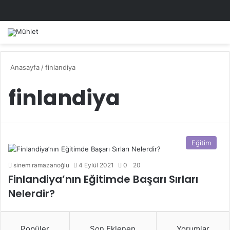
Anasayfa
/
finlandiya
finlandiya
Eğitim
sinem ramazanoğlu
4 Eylül 2021
0
20
Finlandiya’nın Eğitimde Başarı Sırları
Nelerdir?
Popüler
Son Eklenen
Yorumlar