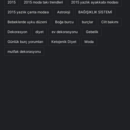
2015
2015 moda takı trendleri
2015 yazlık ayakkabı modası
2015 yazlık çanta modası
Astroloji
BAĞIŞIKLIK SİSTEMİ
Bebeklerde uyku düzeni
Boğa burcu
burçlar
Cilt bakımı
Dekorasyon
diyet
ev dekorasyonu
Gebelik
Günlük burç yorumları
Ketojenik Diyet
Moda
mutfak dekorasyonu