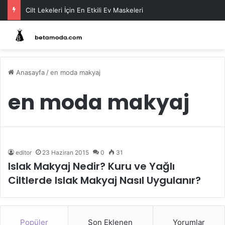
Cilt Lekeleri İçin En Etkili Ev Maskeleri
Anasayfa
/
en moda makyaj
en moda makyaj
editor
23 Haziran 2015
0
31
Islak Makyaj Nedir? Kuru ve Yağlı
Ciltlerde Islak Makyaj Nasıl Uygulanır?
Popüler
Son Eklenen
Yorumlar