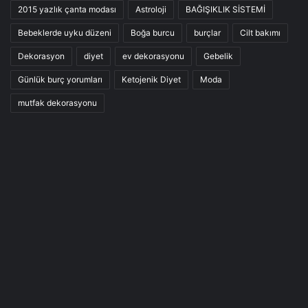
2015 yazlık çanta modası
Astroloji
BAĞIŞIKLIK SİSTEMİ
Bebeklerde uyku düzeni
Boğa burcu
burçlar
Cilt bakımı
Dekorasyon
diyet
ev dekorasyonu
Gebelik
Günlük burç yorumları
Ketojenik Diyet
Moda
mutfak dekorasyonu