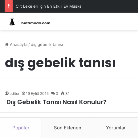
Cilt Lekeleri İçin En Etkili Ev Maskeleri
Anasayfa
/
dış gebelik tanısı
dış gebelik tanısı
editor
19 Eylül 2015
0
31
Dış Gebelik Tanısı Nasıl Konulur?
Popüler
Son Eklenen
Yorumlar