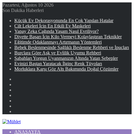
Pazartesi, Ağustos 10 2026
Son Dakika Haberleri
Küçük Ev Dekorasyonunda En Çok Yapılan Hatalar
Cilt Lekeleri İçin En Etkili Ev Maskeleri
Yapay Zeka Çağında Yaşam Nasıl Evriliyor?
Diyette Başarı İçin Kilo Vermeyi Kolaylaştıran Teknikler
Eğitimde Odaklanmayı Artırmanın Yöntemleri
Bebek Beslenmesinde Sağlıklı Beslenme Rehberi ve İpuçları
Burçlara Göre Aşk ve Evlilik Uyumu Rehberi
Sabahları Yorgun Uyanmanızın Altında Yatan Sebepler
Evinizi Baştan Yaratacak İlginç Renk Tüyoları
Morluklara Karşı Göz Altı Bakımında Doğal Çözümler
Facebook
X
YouTube
Instagram
Kayıt
Ol
Rastgele
Makale
Kenar
Bölmesi
ANASAYFA