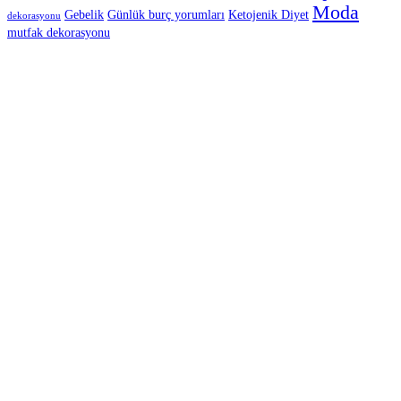
Moda
Gebelik
Günlük burç yorumları
Ketojenik Diyet
dekorasyonu
mutfak dekorasyonu