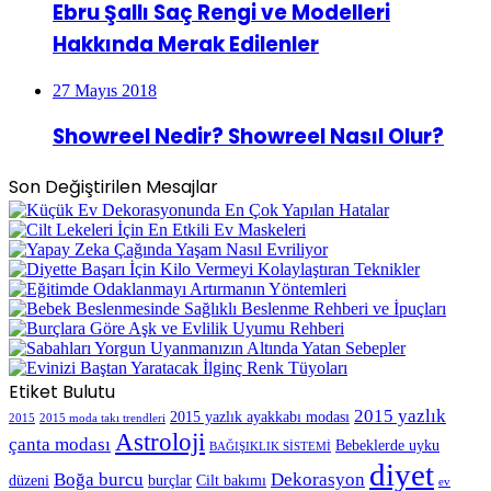
Ebru Şallı Saç Rengi ve Modelleri
Hakkında Merak Edilenler
27 Mayıs 2018
Showreel Nedir? Showreel Nasıl Olur?
Son Değiştirilen Mesajlar
Etiket Bulutu
2015 yazlık
2015 yazlık ayakkabı modası
2015
2015 moda takı trendleri
Astroloji
çanta modası
Bebeklerde uyku
BAĞIŞIKLIK SİSTEMİ
diyet
Boğa burcu
Dekorasyon
düzeni
burçlar
Cilt bakımı
ev