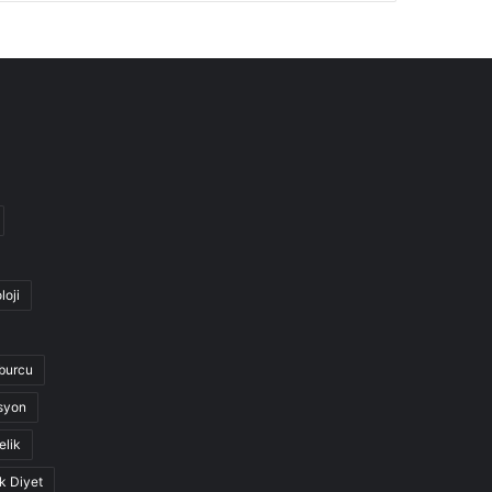
loji
burcu
syon
elik
k Diyet