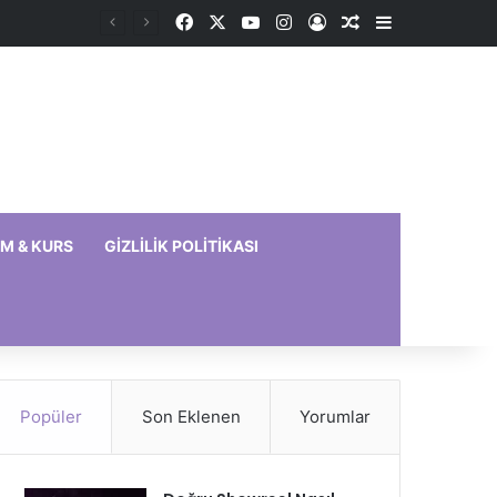
Facebook
X
YouTube
Instagram
Kayıt Ol
Rastgele Makale
Kenar Bölme
IM & KURS
GIZLILIK POLITIKASI
Popüler
Son Eklenen
Yorumlar