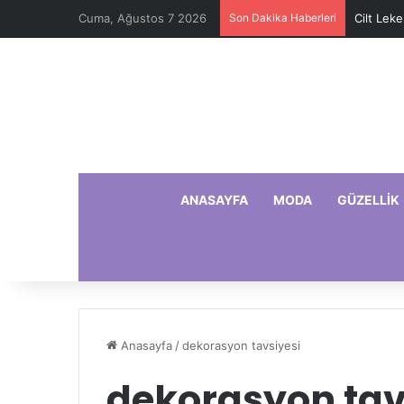
Cuma, Ağustos 7 2026
Son Dakika Haberleri
Cilt Leke
ANASAYFA
MODA
GÜZELLIK
Anasayfa
/
dekorasyon tavsiyesi
dekorasyon tav