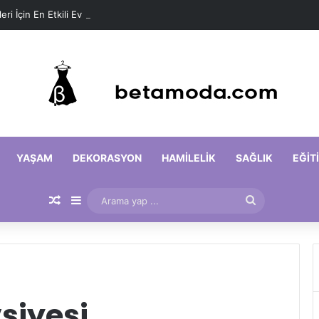
leri İçin En Etkili Ev Maskeleri
YAŞAM
DEKORASYON
HAMILELIK
SAĞLIK
EĞIT
Rastgele Makale
Kenar Bölmesi
Arama
yap
...
siyesi