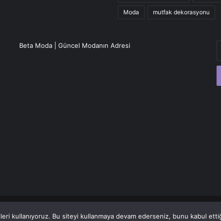
Moda
mutfak dekorasyonu
E
Beta Moda | Güncel Modanın Adresi
P
a
g
eri kullanıyoruz. Bu siteyi kullanmaya devam ederseniz, bunu kabul ettiği