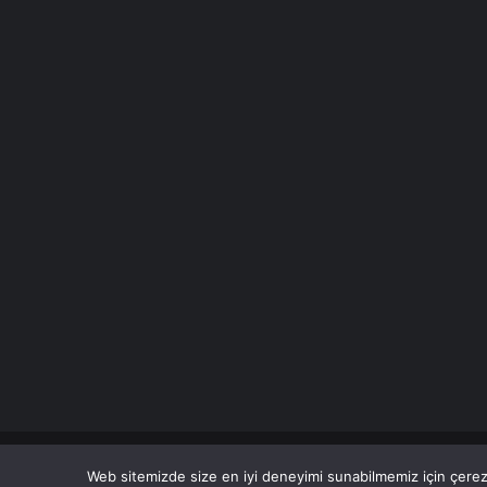
© Copyright 2026 Her Hakkı Saklıdır.
Web sitemizde size en iyi deneyimi sunabilmemiz için çerezl