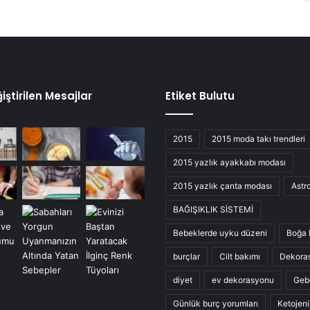
iştirilen Mesajlar
Etiket Bulutu
2015
2015 moda takı trendleri
2015 yazlık ayakkabı modası
2015 yazlık çanta modası
Astro
BAĞIŞIKLIK SİSTEMİ
Bebeklerde uyku düzeni
Boğa 
burçlar
Cilt bakımı
Dekora
diyet
ev dekorasyonu
Geb
Günlük burç yorumları
Ketojeni