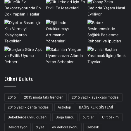
Etiket Bulutu
2015
2015 moda takı trendleri
2015 yazlık ayakkabı modası
2015 yazlık çanta modası
Astroloji
BAĞIŞIKLIK SİSTEMİ
Bebeklerde uyku düzeni
Boğa burcu
burçlar
Cilt bakımı
Dekorasyon
diyet
ev dekorasyonu
Gebelik