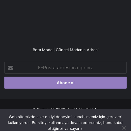
Beta Moda | Güncel Modanın Adresi
E-
Posta
adresinizi
giriniz
© Copyright 2026 Her Hakkı Saklıdır.
Web sitemizde size en iyi deneyimi sunabilmemiz için çerezleri
Gizlilik politikası
kullanıyoruz. Bu siteyi kullanmaya devam ederseniz, bunu kabul
ettiğinizi varsayarız.