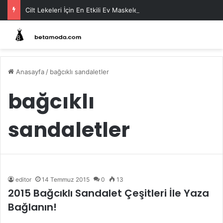
Cilt Lekeleri İçin En Etkili Ev Maskeleri
Anasayfa
/
bağcıklı sandaletler
bağcıklı
sandaletler
editor
14 Temmuz 2015
0
13
2015 Bağcıklı Sandalet Çeşitleri İle Yaza
Bağlanın!