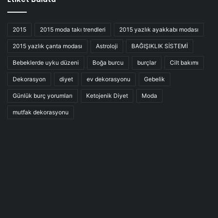
2015
2015 moda takı trendleri
2015 yazlık ayakkabı modası
2015 yazlık çanta modası
Astroloji
BAĞIŞIKLIK SİSTEMİ
Bebeklerde uyku düzeni
Boğa burcu
burçlar
Cilt bakımı
Dekorasyon
diyet
ev dekorasyonu
Gebelik
Günlük burç yorumları
Ketojenik Diyet
Moda
mutfak dekorasyonu