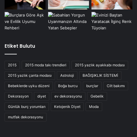
Etiket Bulutu
2015
2015 moda takı trendleri
2015 yazlık ayakkabı modası
2015 yazlık çanta modası
Astroloji
BAĞIŞIKLIK SİSTEMİ
Bebeklerde uyku düzeni
Boğa burcu
burçlar
Cilt bakımı
Dekorasyon
diyet
ev dekorasyonu
Gebelik
Günlük burç yorumları
Ketojenik Diyet
Moda
mutfak dekorasyonu