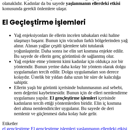
olanaklıdır. Kadınlar da bu sayede
yaşlanmanın ellerdeki etkisi
konusunda gerekli önlemlere ulaşır.
El Geçleştirme İşlemleri
Yağ enjeksiyonları ile ellerin incelen tabakaları eski haline
ulaşmayı başarır. Bunun için vücudun farklı bölgelerinden yağ
alınır. Alınan yağlar çeşitli işlemlere tabi tutularak
yoğunlaştırılır. Daha sonra ise elin sırt kısmına enjekte edilir.
Bu sayede de ellerin genç görüntüsü de sağlanmış olur.
Yağ enjekte etme yöntemi kimi kadınlar için oldukça zor bir
yöntemdir. Bunun yerine daha kolay bir yöntem olarak dolgu
uygulamaları tercih edilir. Dolgu uygulamaları son derece
kolaydır. Üstelik bir yıldan daha uzun bir süre de kalıcılığa
sahiptir.
Ellerin yaşlı bir görüntü içerisinde bulunmasının asıl sebebi,
nem değerini kaybetmesidir. Bunun için de elleri nemlendirme
uygulaması yapılır.
El gençleştirme işlemleri
içerisinde
kadınların tercih ettiği yöntemlerden biridir. Elin iç kısmına
deri altına nemlendiriciler uygulanır. Bu sayede de deri
nemlenir ve güçlenmesi daha kolay hale gelir.
Etiketler
el gençleştirme
El gençleştirme işlemleri
yaşlanmanın ellerdeki etkisi