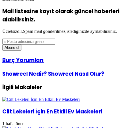
Mail listesine kayıt olarak güncel haberleri
alabilirsiniz.
Ücretsizdir.Spam mail gönderilmez,istediğinizde ayrılabilirsiniz.
E-
Posta
adresinizi
giriniz
Burç
Burç Yorumları
Yorumları
Showreel
Showreel Nedir? Showreel Nasıl Olur?
Nedir?
Showreel
İlgili Makaleler
Nasıl
Olur?
Cilt Lekeleri İçin En Etkili Ev Maskeleri
1 hafta önce