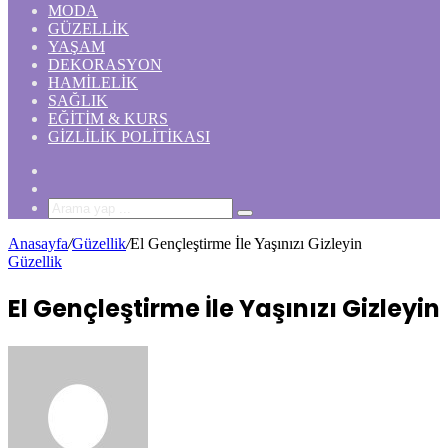
MODA
GÜZELLIK
YAŞAM
DEKORASYON
HAMILELIK
SAĞLIK
EĞITIM & KURS
GIZLILIK POLITIKASI
Rastgele
Makale
Kenar
Bölmesi
Arama
yap
Anasayfa
/
Güzellik
/
El Gençleştirme İle Yaşınızı Gizleyin
...
Güzellik
El Gençleştirme İle Yaşınızı Gizleyin
Bir
e-
posta
göndermek