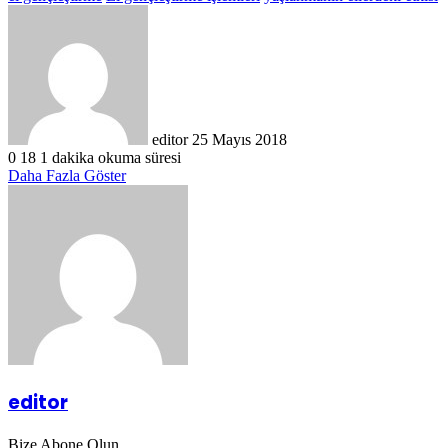
Bir
e-
posta
göndermek
editor
25 Mayıs 2018
0
18
1 dakika okuma süresi
Daha Fazla Göster
editor
Bize Abone Olun