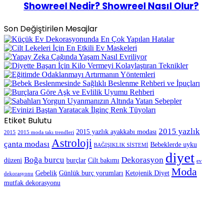
Showreel Nedir? Showreel Nasıl Olur?
Son Değiştirilen Mesajlar
Etiket Bulutu
2015 yazlık
2015 yazlık ayakkabı modası
2015
2015 moda takı trendleri
Astroloji
çanta modası
Bebeklerde uyku
BAĞIŞIKLIK SİSTEMİ
diyet
Boğa burcu
Dekorasyon
düzeni
burçlar
Cilt bakımı
ev
Moda
Gebelik
Günlük burç yorumları
Ketojenik Diyet
dekorasyonu
mutfak dekorasyonu