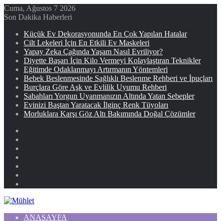
Cuma, Ağustos 7 2026
Son Dakika Haberleri
Küçük Ev Dekorasyonunda En Çok Yapılan Hatalar
Cilt Lekeleri İçin En Etkili Ev Maskeleri
Yapay Zeka Çağında Yaşam Nasıl Evriliyor?
Diyette Başarı İçin Kilo Vermeyi Kolaylaştıran Teknikler
Eğitimde Odaklanmayı Artırmanın Yöntemleri
Bebek Beslenmesinde Sağlıklı Beslenme Rehberi ve İpuçları
Burçlara Göre Aşk ve Evlilik Uyumu Rehberi
Sabahları Yorgun Uyanmanızın Altında Yatan Sebepler
Evinizi Baştan Yaratacak İlginç Renk Tüyoları
Morluklara Karşı Göz Altı Bakımında Doğal Çözümler
Facebook
X
YouTube
Instagram
Kayıt
Ol
Rastgele
Makale
Kenar
Bölmesi
ANASAYFA