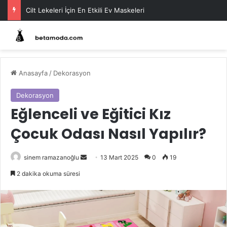
Cilt Lekeleri İçin En Etkili Ev Maskeleri
Anasayfa
/
Dekorasyon
Dekorasyon
Eğlenceli ve Eğitici Kız
Çocuk Odası Nasıl Yapılır?
Bir
sinem ramazanoğlu
13 Mart 2025
0
19
e-
2 dakika okuma süresi
posta
göndermek