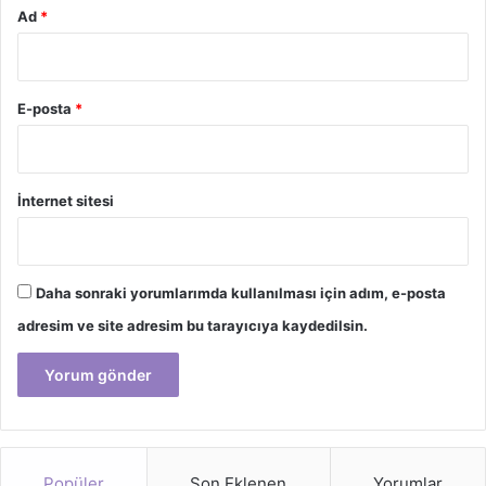
dolu bir oda tasarlayarak, çocuğunuzun hayal dünyasını
Ad
*
genişletebilir ve onun geleceğine ışık tutabilirsiniz.
E-posta
*
İnternet sitesi
Daha sonraki yorumlarımda kullanılması için adım, e-posta
adresim ve site adresim bu tarayıcıya kaydedilsin.
Popüler
Son Eklenen
Yorumlar