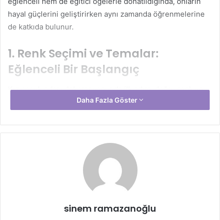
eğlenceli hem de eğitici öğelerle donatıldığında, onların
hayal güçlerini geliştirirken aynı zamanda öğrenmelerine
de katkıda bulunur.
1. Renk Seçimi ve Temalar:
Eğlenceli Bir Başlangıç
Kız çocuk odası dekorasyonunda ilk adım, doğru renk ve
Daha Fazla Göster
tema seçimidir. Renkler, çocuğun ruh halini ve odada
geçirdiği zamanın kalitesini doğrudan etkiler. Pastel tonlar,
özellikle pembe, lavanta, mint yeşili ve açık mavi gibi
renkler, kız çocuk odalarında sıklıkla tercih edilir. Bu
renkler, hem sakin bir atmosfer yaratır hem de odanın daha
ferah görünmesini sağlar.
Tema seçimi ise çocuğun ilgi alanlarına göre
şekillendirilebilir. Örneğin, doğa temalı bir oda, çocuğun
sinem ramazanoğlu
çevre bilinci kazanmasına yardımcı olabilir. Hayvan