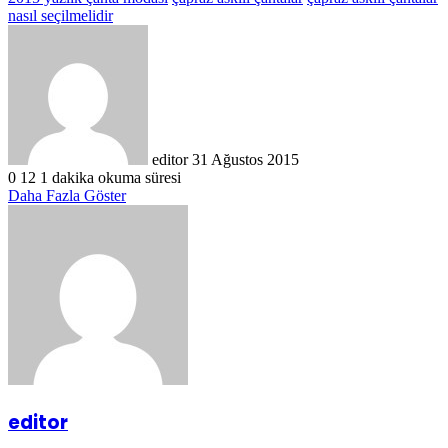
nasıl seçilmelidir
Bir
e-
posta
göndermek
editor
31 Ağustos 2015
0
12
1 dakika okuma süresi
Daha Fazla Göster
editor