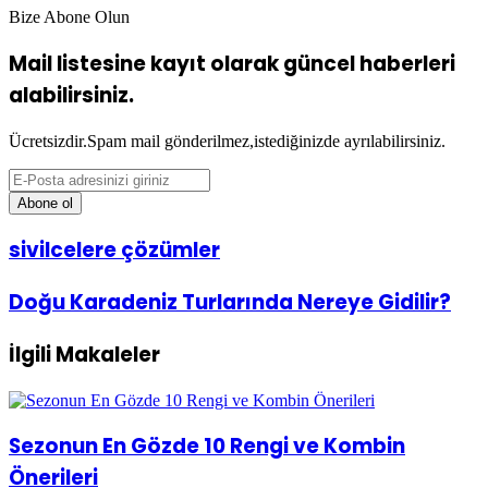
Bize Abone Olun
Mail listesine kayıt olarak güncel haberleri
alabilirsiniz.
Ücretsizdir.Spam mail gönderilmez,istediğinizde ayrılabilirsiniz.
E-
Posta
adresinizi
giriniz
sivilcelere
sivilcelere çözümler
çözümler
Doğu
Doğu Karadeniz Turlarında Nereye Gidilir?
Karadeniz
Turlarında
İlgili Makaleler
Nereye
Gidilir?
Sezonun En Gözde 10 Rengi ve Kombin
Önerileri