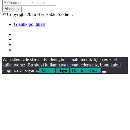
E-
Posta
adresinizi
© Copyright 2026 Her Hakkı Saklıdır.
giriniz
Gizlilik politikası
Facebook
X
YouTube
Instagram
Facebook
X
WhatsApp
Telegram
Viber
Başa
Web sitemizde size en iyi deneyimi sunabilmemiz için çerezleri
dön
kullanıyoruz. Bu siteyi kullanmaya devam ederseniz, bunu kabul
tuşu
ettiğinizi varsayarız.
Tamam
Hayır
Gizlilik politikası