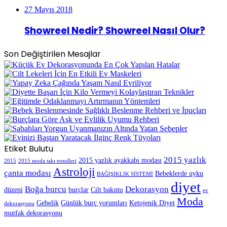
27 Mayıs 2018
Showreel Nedir? Showreel Nasıl Olur?
Son Değiştirilen Mesajlar
Etiket Bulutu
2015 yazlık
2015 yazlık ayakkabı modası
2015
2015 moda takı trendleri
Astroloji
çanta modası
Bebeklerde uyku
BAĞIŞIKLIK SİSTEMİ
diyet
Boğa burcu
Dekorasyon
düzeni
burçlar
Cilt bakımı
ev
Moda
Gebelik
Günlük burç yorumları
Ketojenik Diyet
dekorasyonu
mutfak dekorasyonu