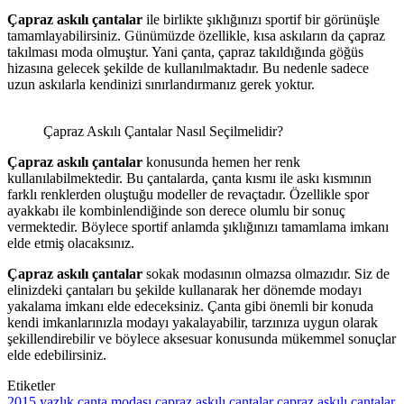
Çapraz askılı çantalar
ile birlikte şıklığınızı sportif bir görünüşle
tamamlayabilirsiniz. Günümüzde özellikle, kısa askıların da çapraz
takılması moda olmuştur. Yani çanta, çapraz takıldığında göğüs
hizasına gelecek şekilde de kullanılmaktadır. Bu nedenle sadece
uzun askılarla kendinizi sınırlandırmanız gerek yoktur.
Çapraz Askılı Çantalar Nasıl Seçilmelidir?
Çapraz askılı çantalar
konusunda hemen her renk
kullanılabilmektedir. Bu çantalarda, çanta kısmı ile askı kısmının
farklı renklerden oluştuğu modeller de revaçtadır. Özellikle spor
ayakkabı ile kombinlendiğinde son derece olumlu bir sonuç
vermektedir. Böylece sportif anlamda şıklığınızı tamamlama imkanı
elde etmiş olacaksınız.
Çapraz askılı çantalar
sokak modasının olmazsa olmazıdır. Siz de
elinizdeki çantaları bu şekilde kullanarak her dönemde modayı
yakalama imkanı elde edeceksiniz. Çanta gibi önemli bir konuda
kendi imkanlarınızla modayı yakalayabilir, tarzınıza uygun olarak
şekillendirebilir ve böylece aksesuar konusunda mükemmel sonuçlar
elde edebilirsiniz.
Etiketler
2015 yazlık çanta modası
çapraz askılı çantalar
çapraz askılı çantalar