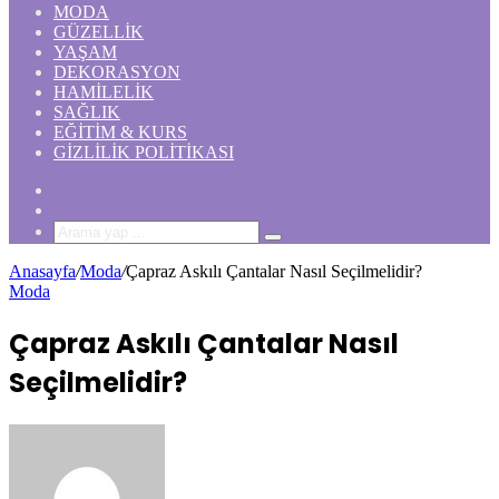
MODA
GÜZELLIK
YAŞAM
DEKORASYON
HAMILELIK
SAĞLIK
EĞITIM & KURS
GIZLILIK POLITIKASI
Rastgele
Makale
Kenar
Bölmesi
Arama
yap
Anasayfa
/
Moda
/
Çapraz Askılı Çantalar Nasıl Seçilmelidir?
...
Moda
Çapraz Askılı Çantalar Nasıl
Seçilmelidir?
Bir
e-
posta
göndermek