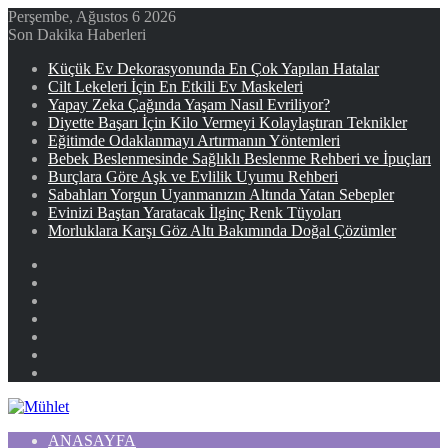
Perşembe, Ağustos 6 2026
Son Dakika Haberleri
Küçük Ev Dekorasyonunda En Çok Yapılan Hatalar
Cilt Lekeleri İçin En Etkili Ev Maskeleri
Yapay Zeka Çağında Yaşam Nasıl Evriliyor?
Diyette Başarı İçin Kilo Vermeyi Kolaylaştıran Teknikler
Eğitimde Odaklanmayı Artırmanın Yöntemleri
Bebek Beslenmesinde Sağlıklı Beslenme Rehberi ve İpuçları
Burçlara Göre Aşk ve Evlilik Uyumu Rehberi
Sabahları Yorgun Uyanmanızın Altında Yatan Sebepler
Evinizi Baştan Yaratacak İlginç Renk Tüyoları
Morluklara Karşı Göz Altı Bakımında Doğal Çözümler
Facebook
X
YouTube
Instagram
Kayıt
Ol
Rastgele
Makale
Kenar
Bölmesi
ANASAYFA