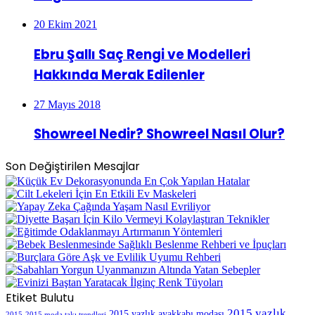
20 Ekim 2021
Ebru Şallı Saç Rengi ve Modelleri
Hakkında Merak Edilenler
27 Mayıs 2018
Showreel Nedir? Showreel Nasıl Olur?
Son Değiştirilen Mesajlar
Etiket Bulutu
2015 yazlık
2015 yazlık ayakkabı modası
2015
2015 moda takı trendleri