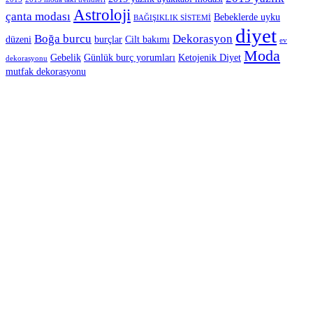
Astroloji
çanta modası
Bebeklerde uyku
BAĞIŞIKLIK SİSTEMİ
diyet
Boğa burcu
Dekorasyon
düzeni
burçlar
Cilt bakımı
ev
Moda
Gebelik
Günlük burç yorumları
Ketojenik Diyet
dekorasyonu
mutfak dekorasyonu