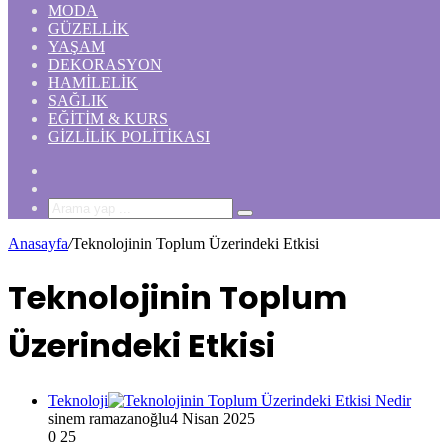
MODA
GÜZELLIK
YAŞAM
DEKORASYON
HAMILELIK
SAĞLIK
EĞITIM & KURS
GIZLILIK POLITIKASI
Rastgele
Makale
Kenar
Bölmesi
Arama
yap
Anasayfa
/
Teknolojinin Toplum Üzerindeki Etkisi
...
Teknolojinin Toplum
Üzerindeki Etkisi
Teknoloji
sinem ramazanoğlu
4 Nisan 2025
0
25