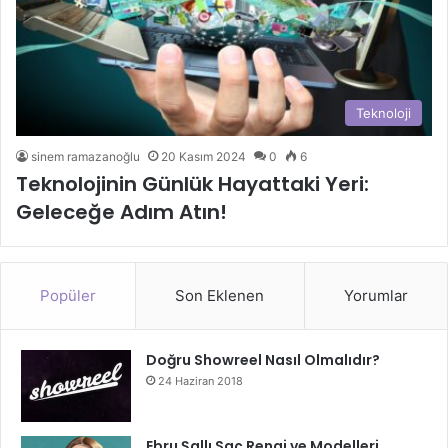
Teknoloji
sinem ramazanoğlu
20 Kasım 2024
0
6
Teknolojinin Günlük Hayattaki Yeri:
Geleceğe Adım Atın!
Popüler
Son Eklenen
Yorumlar
Doğru Showreel Nasıl Olmalıdır?
24 Haziran 2018
Ebru Şallı Saç Rengi ve Modelleri