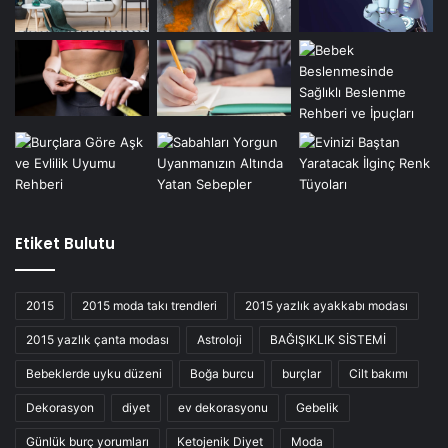
Etiket Bulutu
2015
2015 moda takı trendleri
2015 yazlık ayakkabı modası
2015 yazlık çanta modası
Astroloji
BAĞIŞIKLIK SİSTEMİ
Bebeklerde uyku düzeni
Boğa burcu
burçlar
Cilt bakımı
Dekorasyon
diyet
ev dekorasyonu
Gebelik
Günlük burç yorumları
Ketojenik Diyet
Moda