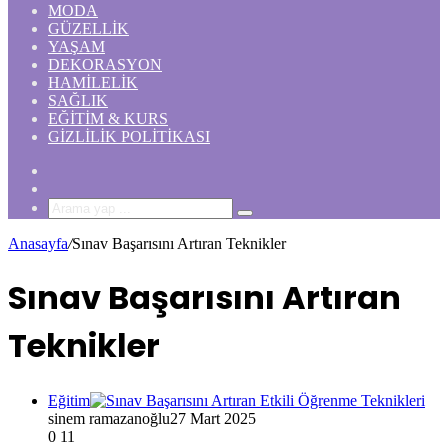
MODA
GÜZELLIK
YAŞAM
DEKORASYON
HAMILELIK
SAĞLIK
EĞITIM & KURS
GIZLILIK POLITIKASI
Rastgele
Makale
Kenar
Bölmesi
Arama
yap
Anasayfa
/
Sınav Başarısını Artıran Teknikler
...
Sınav Başarısını Artıran
Teknikler
Eğitim
sinem ramazanoğlu
27 Mart 2025
0
11