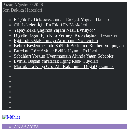
Pazar, Ağustos 9 2026
Son Dakika Haberleri
Küçük Ev Dekorasyonunda En Çok Yapılan Hatalar
Cilt Lekeleri İçin En Etkili Ev Maskeleri
Yapay Zeka Çağında Yaşam Nasıl Evriliyor?
Diyette Başarı İçin Kilo Vermeyi Kolaylaştıran Teknikler
Eğitimde Odaklanmayı Artırmanın Yöntemleri
Bebek Beslenmesinde Sağlıklı Beslenme Rehberi ve İpuçları
Burçlara Göre Aşk ve Evlilik Uyumu Rehberi
Sabahları Yorgun Uyanmanızın Altında Yatan Sebepler
Evinizi Baştan Yaratacak İlginç Renk Tüyoları
Morluklara Karşı Göz Altı Bakımında Doğal Çözümler
Facebook
X
YouTube
Instagram
Kayıt
Ol
Rastgele
Makale
Kenar
Bölmesi
ANASAYFA