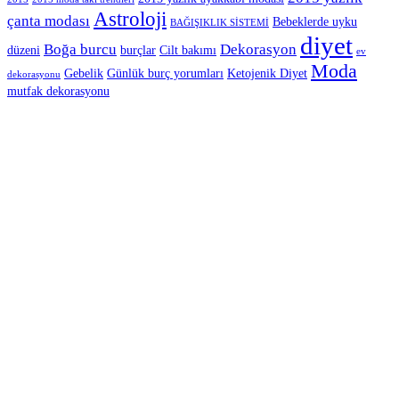
Astroloji
çanta modası
Bebeklerde uyku
BAĞIŞIKLIK SİSTEMİ
diyet
Boğa burcu
Dekorasyon
düzeni
burçlar
Cilt bakımı
ev
Moda
Gebelik
Günlük burç yorumları
Ketojenik Diyet
dekorasyonu
mutfak dekorasyonu