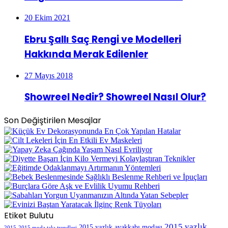
20 Ekim 2021
Ebru Şallı Saç Rengi ve Modelleri
Hakkında Merak Edilenler
27 Mayıs 2018
Showreel Nedir? Showreel Nasıl Olur?
Son Değiştirilen Mesajlar
Etiket Bulutu
2015 yazlık
2015 yazlık ayakkabı modası
2015
2015 moda takı trendleri