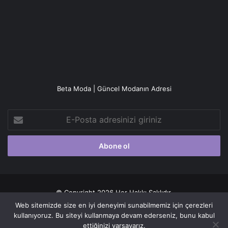
Beta Moda | Güncel Modanın Adresi
E-
Posta
adresinizi
giriniz
© Copyright 2026 Her Hakkı Saklıdır.
Web sitemizde size en iyi deneyimi sunabilmemiz için çerezleri
Gizlilik politikası
kullanıyoruz. Bu siteyi kullanmaya devam ederseniz, bunu kabul
ettiğinizi varsayarız.