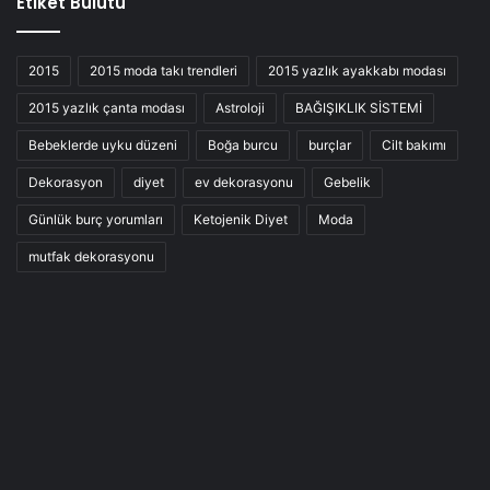
Etiket Bulutu
2015
2015 moda takı trendleri
2015 yazlık ayakkabı modası
2015 yazlık çanta modası
Astroloji
BAĞIŞIKLIK SİSTEMİ
Bebeklerde uyku düzeni
Boğa burcu
burçlar
Cilt bakımı
Dekorasyon
diyet
ev dekorasyonu
Gebelik
Günlük burç yorumları
Ketojenik Diyet
Moda
mutfak dekorasyonu