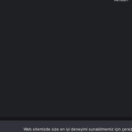
© Copyright 2026 Her Hakkı Saklıdır.
Web sitemizde size en iyi deneyimi sunabilmemiz için çerezl