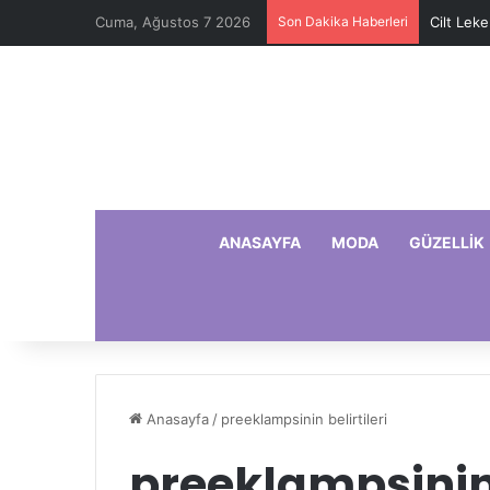
Cuma, Ağustos 7 2026
Son Dakika Haberleri
Cilt Leke
ANASAYFA
MODA
GÜZELLIK
Anasayfa
/
preeklampsinin belirtileri
preeklampsinin 