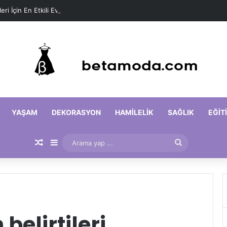
leri İçin En Etkili Ev Maskeleri
YAŞAM
DEKORASYON
HAMILELIK
SAĞLIK
EĞIT
Rastgele Makale
Kenar Bölmesi
Arama
yap
...
belirtileri