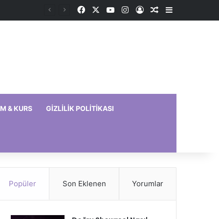
Facebook
X
YouTube
Instagram
Kayıt Ol
Rastgele Makale
Kenar Bölme
IM & KURS
GIZLILIK POLITIKASI
Popüler
Son Eklenen
Yorumlar