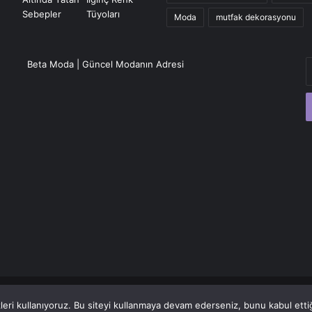
Moda
mutfak dekorasyonu
E
Beta Moda | Güncel Modanın Adresi
P
a
g
eri kullanıyoruz. Bu siteyi kullanmaya devam ederseniz, bunu kabul ettiği