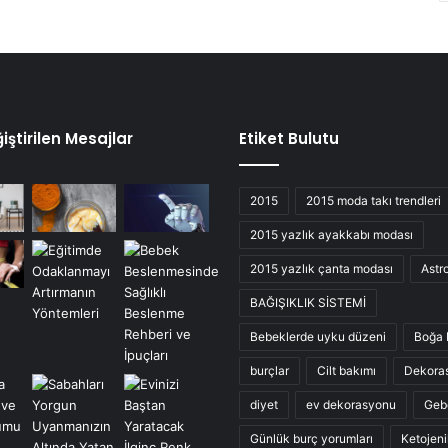
iştirilen Mesajlar
Etiket Bulutu
2015
2015 moda takı trendleri
2015 yazlık ayakkabı modası
2015 yazlık çanta modası
Astro
BAĞIŞIKLIK SİSTEMİ
Bebeklerde uyku düzeni
Boğa 
burçlar
Cilt bakımı
Dekora
diyet
ev dekorasyonu
Geb
Günlük burç yorumları
Ketojeni