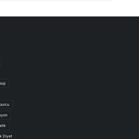
loji
burcu
syon
elik
k Diyet