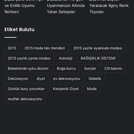
Etiket Bulutu
2015
2015 moda takı trendleri
2015 yazlık ayakkabı modası
2015 yazlık çanta modası
Astroloji
BAĞIŞIKLIK SİSTEMİ
Bebeklerde uyku düzeni
Boğa burcu
burçlar
Cilt bakımı
Dekorasyon
diyet
ev dekorasyonu
Gebelik
Günlük burç yorumları
Ketojenik Diyet
Moda
mutfak dekorasyonu