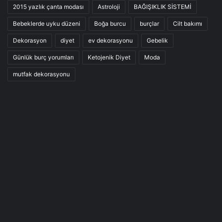
2015 yazlık çanta modası
Astroloji
BAĞIŞIKLIK SİSTEMİ
Bebeklerde uyku düzeni
Boğa burcu
burçlar
Cilt bakımı
Dekorasyon
diyet
ev dekorasyonu
Gebelik
Günlük burç yorumları
Ketojenik Diyet
Moda
mutfak dekorasyonu