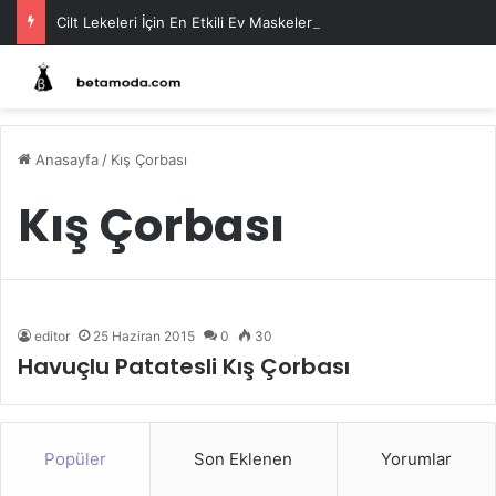
Cilt Lekeleri İçin En Etkili Ev Maskeleri
Anasayfa
/
Kış Çorbası
Kış Çorbası
editor
25 Haziran 2015
0
30
Havuçlu Patatesli Kış Çorbası
Popüler
Son Eklenen
Yorumlar