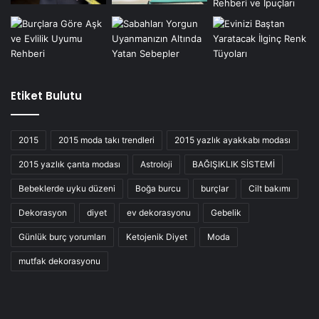
Etiket Bulutu
2015
2015 moda takı trendleri
2015 yazlık ayakkabı modası
2015 yazlık çanta modası
Astroloji
BAĞIŞIKLIK SİSTEMİ
Bebeklerde uyku düzeni
Boğa burcu
burçlar
Cilt bakımı
Dekorasyon
diyet
ev dekorasyonu
Gebelik
Günlük burç yorumları
Ketojenik Diyet
Moda
mutfak dekorasyonu