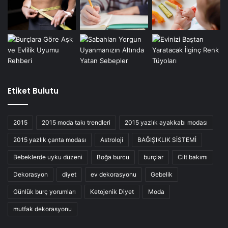
Etiket Bulutu
2015
2015 moda takı trendleri
2015 yazlık ayakkabı modası
2015 yazlık çanta modası
Astroloji
BAĞIŞIKLIK SİSTEMİ
Bebeklerde uyku düzeni
Boğa burcu
burçlar
Cilt bakımı
Dekorasyon
diyet
ev dekorasyonu
Gebelik
Günlük burç yorumları
Ketojenik Diyet
Moda
mutfak dekorasyonu