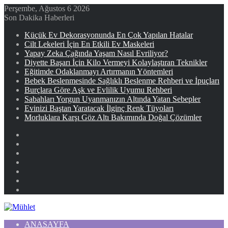
Perşembe, Ağustos 6 2026
Son Dakika Haberleri
Küçük Ev Dekorasyonunda En Çok Yapılan Hatalar
Cilt Lekeleri İçin En Etkili Ev Maskeleri
Yapay Zeka Çağında Yaşam Nasıl Evriliyor?
Diyette Başarı İçin Kilo Vermeyi Kolaylaştıran Teknikler
Eğitimde Odaklanmayı Artırmanın Yöntemleri
Bebek Beslenmesinde Sağlıklı Beslenme Rehberi ve İpuçları
Burçlara Göre Aşk ve Evlilik Uyumu Rehberi
Sabahları Yorgun Uyanmanızın Altında Yatan Sebepler
Evinizi Baştan Yaratacak İlginç Renk Tüyoları
Morluklara Karşı Göz Altı Bakımında Doğal Çözümler
Facebook
X
YouTube
Instagram
Kayıt
Ol
Rastgele
Makale
Kenar
Bölmesi
ANASAYFA