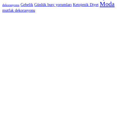
Moda
Gebelik
Günlük burç yorumları
Ketojenik Diyet
dekorasyonu
mutfak dekorasyonu