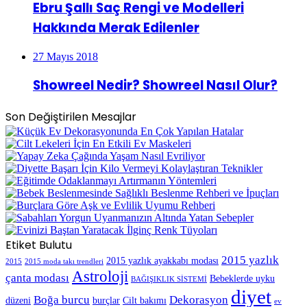
Ebru Şallı Saç Rengi ve Modelleri
Hakkında Merak Edilenler
27 Mayıs 2018
Showreel Nedir? Showreel Nasıl Olur?
Son Değiştirilen Mesajlar
Etiket Bulutu
2015 yazlık
2015 yazlık ayakkabı modası
2015
2015 moda takı trendleri
Astroloji
çanta modası
Bebeklerde uyku
BAĞIŞIKLIK SİSTEMİ
diyet
Boğa burcu
Dekorasyon
düzeni
burçlar
Cilt bakımı
ev