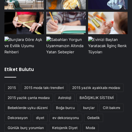
Etiket Bulutu
2015
2015 moda takı trendleri
2015 yazlık ayakkabı modası
2015 yazlık çanta modası
Astroloji
BAĞIŞIKLIK SİSTEMİ
Bebeklerde uyku düzeni
Boğa burcu
burçlar
Cilt bakımı
Dekorasyon
diyet
ev dekorasyonu
Gebelik
Günlük burç yorumları
Ketojenik Diyet
Moda